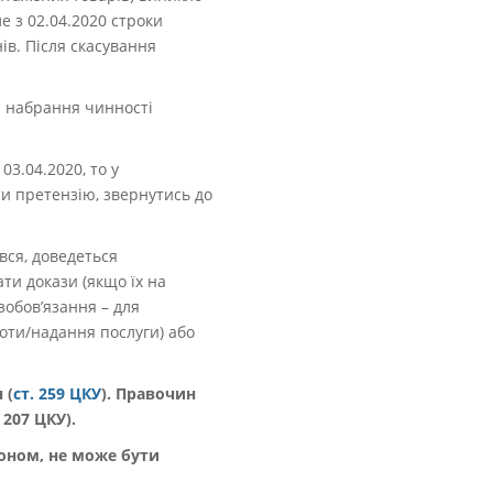
ле з 02.04.2020 строки
ів. Після скасування
я набрання чинності
3.04.2020, то у
ти претензію, звернутись до
вся, доведеться
ати докази (якщо їх на
зобов’язання – для
оти/надання послуги) або
 (
ст. 259 ЦКУ
). Правочин
 207 ЦКУ).
коном, не може бути