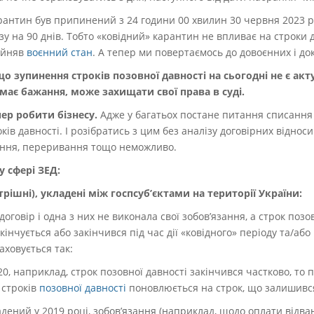
арантин був припинений з 24 години 00 хвилин 30 червня 2023 р
у на 90 днів. Тобто «ковідний» карантин не впливає на строки 
рийняв
воєнний стан
. А тепер ми повертаємось до довоєнних і до
о зупинення строків позовної давності на сьогодні не є ак
 має бажання, може захищати свої права в суді.
ер робити бізнесу.
Адже у багатьох постане питання списання 
оків давності. І розібратись з цим без аналізу договірних віднос
нення, переривання тощо неможливо.
 у сфері ЗЕД:
рішні), укладені між госпсуб’єктами на території України:
оговір і одна з них не виконала свої зобов’язання, а строк позо
кінчується або закінчився під час дії «ковідного» періоду та/або 
аховується так:
0, наприклад, строк позовної давності закінчився частково, то 
 строків
позовної давності
поновлюється на строк, що залишився 
адений у 2019 році, зобов’язання (наприклад, щодо оплати відв