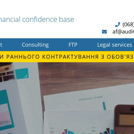
nancial confidence base
(068
af@audi
t
Consulting
FTP
Legal services
И РАННЬОГО КОНТРАКТУВАННЯ З ОБОВ'ЯЗ