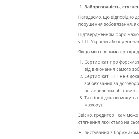
Заборгованість, стягне
Нагадаємо, що відповідно д
порушення зобов’язання, як
Підтвердженням форс-мажор
у ТТП України або її регіон
Якщо ми говоримо про креди
Сертифікат про форс-мажо
від виконання самого зоб
Сертифікат ТПП не є док
зобов’язання за договор
встановлених обставин сп
Такі інші докази можуть 
мажору).
Звісно, кредитор і сам мож
стягнення якої стало на сь
листування з боржником,