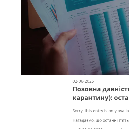
02-06-2025
Позовна давність
карантину): оста
Sorry, this entry is only avail
Нагадаємо, що останні п’ять