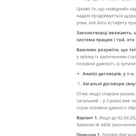
Цікаво те, що «ковідний» к
надалі продовжується щораз
роки, але його естафету п
Законотворці вважають, щ
система працює і той, хто
Важливо розуміти, що теп
у зв’язку із закінченням стр
позовної давності, їх зупи
Аналіз договорів, у т.ч.
Загальні договори (внут
Отже, якщо сторони уклали д
загальний – у 3 роки) вже за
строк позовної давності обр
Варіант 1
.
Якщо до 02.04.202
Законом № 4434 закінчення
Приклад 1.
Договір був укл