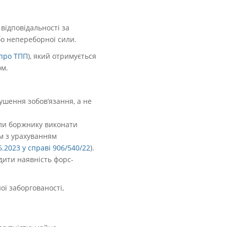
 відповідальності за
бо непереборної сили.
 про ТПП
), який отримується
ом.
ушення зобов’язання, а не
или боржнику виконати
м з урахуванням
6.2023 у справі 906/540/22
).
дити наявність форс-
ої заборгованості,