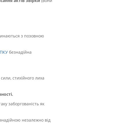
сання актів звірки
(вони
тинаються з позовною
 ПКУ
безнадійна
 сили, стихійного лиха
ності.
аку заборгованість як
езнадійною незалежно від