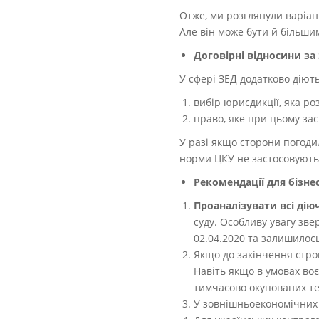
Отже, ми розглянули варіан
Але він може бути й більши
Договірні відносини з
У сфері ЗЕД додатково діют
вибір юрисдикції, яка ро
право, яке при цьому зас
У разі якщо сторони погоди
норми ЦКУ не застосовують
Рекомендації для бізнес
Проаналізувати всі дію
суду. Особливу увагу зве
02.04.2020 та залишилос
Якщо до закінчення стро
Навіть якщо в умовах во
тимчасово окупованих те
У зовнішньоекономічних