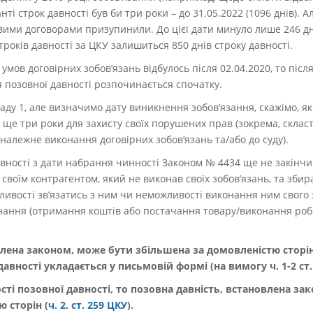
нті строк давності був би три роки – до 31.05.2022 (1096 днів). А
вими договорами призупинили. До цієї дати минуло лише 246 дн
років давності за ЦКУ залишиться 850 днів строку давності.
ов договірних зобов’язань відбулось після 02.04.2020, то післ
 позовної давності розпочинається спочатку.
у 1, але визначимо дату виникнення зобов’язання, скажімо, як 0
 ще три роки для захисту своїх порушених прав (зокрема, склас
належне виконання договірних зобов’язань та/або до суду).
вності з дати набрання чинності Законом № 4434 ще не закінчи
своїм контрагентом, який не виконав своїх зобов’язань, та збир
ивості зв’язатись з ним чи неможливості виконання ним свого 
ання (отримання коштів або постачання товару/виконання роб
влена законом, може бути збільшена за домовленістю сторін
авності укладається у письмовій формі (на вимогу ч. 1-2 ст.
і позовної давності, то позовна давність, встановлена за
 сторін (
ч. 2. ст. 259 ЦКУ
).