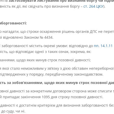
ентів
застосовувати листування про визнання боргу чи підпи
ість як дії, які свідчать про визнання боргу –
ст. 264 ЦКУ
).
аборгованості:
о нагадати, що строки оскарження рішень органів ДПС не пере
ої відновлено Законом № 4434.
 заборгованості містить окремі умови: відповідно до
пп. 14.1.11
сть, що відповідає однєї з таких ознак, зокрема, як:
язаннями, щодо яких минув строк позовної давності;
я якої стало неможливим у зв’язку з дією обставин непереборної
підтверджених у порядку, передбаченому законодавством.
сть за зобов’язаннями, щодо яких минув строк позовної дав
зовної давності за конкретним договором сторона може списати т
ий припадає закінчення 1095 дня строку позовної давності.
 давності є достатнім критерієм для визнання заборгованості б
до суду, чи ні.