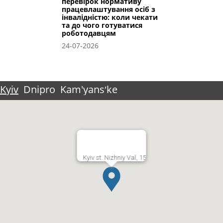
перевірок нормативу
працевлаштування осіб з
інвалідністю: коли чекати
та до чого готуватися
роботодавцям
24-07-2026
Kyiv
Dnipro
Kam'yansʹke
Kyiv st. Nizhniy Val, 15