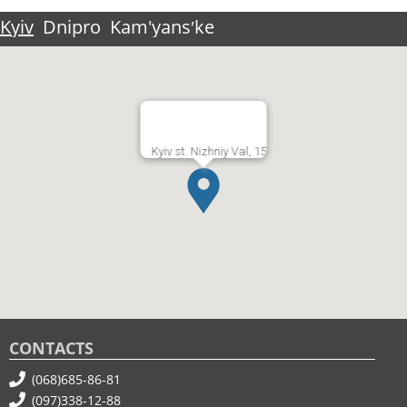
Kyiv
Dnipro
Kam'yansʹke
Kyiv st. Nizhniy Val, 15
CONTACTS
(068)685-86-81
(097)338-12-88