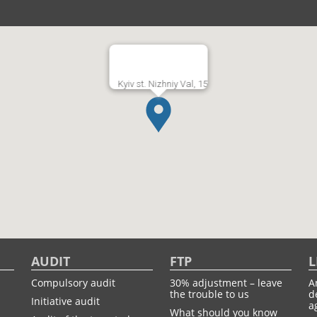
Kyiv st. Nizhniy Val, 15
AUDIT
FTP
L
Compulsory audit
30% adjustment – leave
A
the trouble to us
d
Initiative audit
a
What should you know