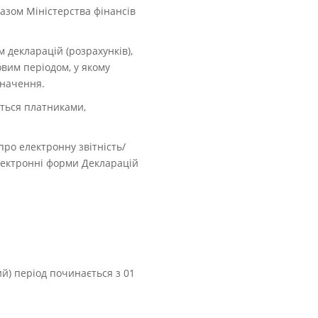
казом Міністерства фінансів
 декларацій (розрахунків),
овим періодом, у якому
значення.
ться платниками,
про електронну звітність/
ектронні форми Декларацій
ий) період починається з 01