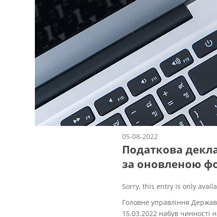
05-08-2022
Податкова декла
за оновленою фо
Sorry, this entry is only avail
Головне управління Державн
15.03.2022 набув чинності н