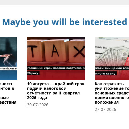
Maybe you will be interested
пность
10 августа — крайний срок
Как отражать
нтов в
подачи налоговой
уничтожение т
отчетности за II квартал
основных средс
овые
2026 года
время военного
едствия
положения
30-07-2026
27-07-2026