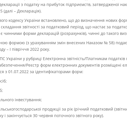
декларації з податку на прибуток підприємств, затвердженої на
 (далі – Декларація).
ового кодексу України встановлено, що до визначення нових форм
 складання звітності за податковий період, що настає за податк
 є чинними форми декларацій (розрахунків), чинні до такого ви
еною формою (з урахуванням змін внесених Наказом № 58) подає
ду – І півріччя 2022 року.
ДПС України у рубриці
Електронна звітність/Платникам податків 
абезпечення/Реєстр форм електронних документів
розміщені ел
ся з 01.07.2022 за ідентифікаторами форм:
сіб;
б;
ільного інвестування;
ільськогосподарської продукції за рік (річний податковий (звітн
у і закінчується 30 червня поточного звітного року).