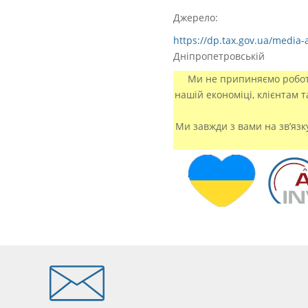
Джерело:
https://dp.tax.gov.ua/media
Дніпропетровській
Ми не припиняємо роботу
нашій економіці, клієнтам 
Ми завжди з вами на зв’язк