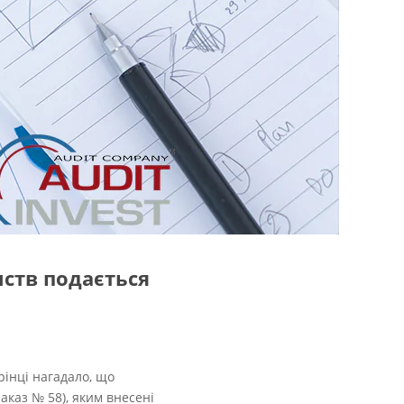
мств подається
рінці нагадало, що
Наказ № 58), яким внесені