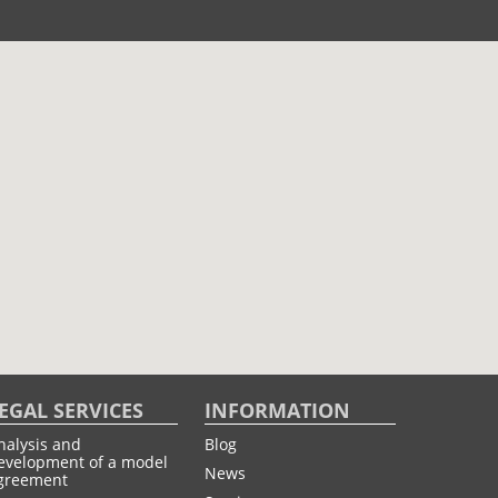
EGAL SERVICES
INFORMATION
nalysis and
Blog
evelopment of a model
News
greement