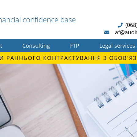
nancial confidence base
(068
af@audi
t
Consulting
FTP
Legal services
И РАННЬОГО КОНТРАКТУВАННЯ З ОБОВ'ЯЗ