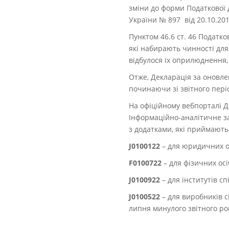
зміни до форми Податкової 
України № 897 від 20.10.2015
Пунктом 46.6 ст. 46 Податк
які набирають чинності для
відбулося їх оприлюднення,
Отже, Декларація за оновл
починаючи зі звітного періо
На офіційному вебпорталі 
Інформаційно-аналітичне з
з додатками, які приймають
J0100122
– для юридичних о
F0100722
– для фізичних осі
J0100922
– для інститутів сп
J0100522
– для виробників с
липня минулого звітного рок