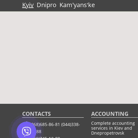
Kyiv
Dnipro
Kam'yansʹke
CONTACTS
ACCOUNTING
Complete accounting
(068)685-86-81
(044)338-
services in Kiev and
12-88
Dnepropetrovsk