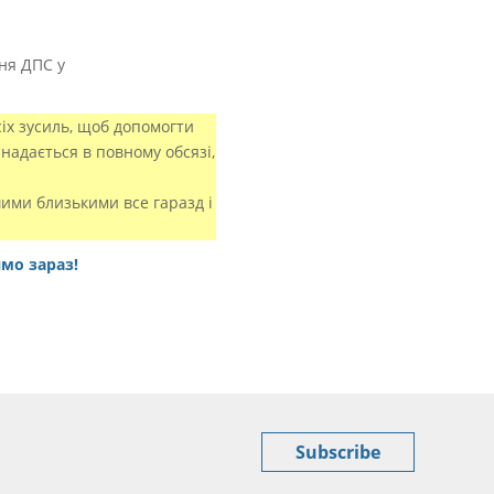
ня ДПС у
іх зусиль, щоб допомогти
надається в повному обсязі,
шими близькими все гаразд і
ямо зараз!
Subscribe