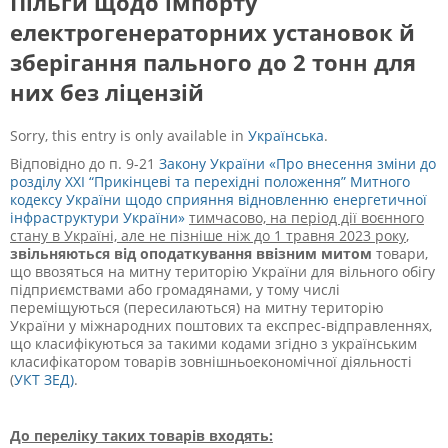
Пільги щодо імпорту
електрогенераторних установок й
зберігання пального до 2 тонн для
них без ліцензій
Sorry, this entry is only available in
Українська
.
Відповідно до п. 9-21
Закону України «Про внесення зміни до
розділу XXI “Прикінцеві та перехідні положення” Митного
кодексу України щодо сприяння відновленню енергетичної
інфраструктури України»
тимчасово, на період дії воєнного
стану в Україні, але не пізніше ніж до 1 травня 2023 року
,
звільняються від оподаткування ввізним митом
товари,
що ввозяться на митну територію України для вільного обігу
підприємствами або громадянами, у тому числі
переміщуються (пересилаються) на митну територію
України у міжнародних поштових та експрес-відправленнях,
що класифікуються за такими кодами згідно з українським
класифікатором товарів зовнішньоекономічної діяльності
(
УКТ ЗЕД)
.
До переліку таких товарів входять: