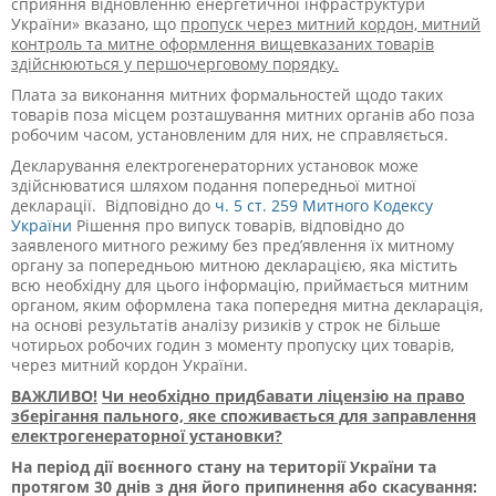
сприяння відновленню енергетичної інфраструктури
України» вказано, що
пропуск через митний кордон, митний
контроль та митне оформлення вищевказаних товарів
здійснюються у першочерговому порядку.
Плата за виконання митних формальностей щодо таких
товарів поза місцем розташування митних органів або поза
робочим часом, установленим для них, не справляється.
Декларування електрогенераторних установок може
здійснюватися шляхом подання попередньої митної
декларації. Відповідно до
ч. 5 ст. 259 Митного Кодексу
України
Рішення про випуск товарів, відповідно до
заявленого митного режиму без пред’явлення їх митному
органу за попередньою митною декларацією, яка містить
всю необхідну для цього інформацію, приймається митним
органом, яким оформлена така попередня митна декларація,
на основі результатів аналізу ризиків у строк не більше
чотирьох робочих годин з моменту пропуску цих товарів,
через митний кордон України.
ВАЖЛИВО!
Чи необхідно придбавати ліцензію на право
зберігання пального, яке споживається для заправлення
електрогенераторної установки?
На період дії воєнного стану на території України та
протягом 30 днів з дня його припинення або скасування: