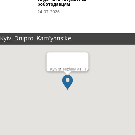
роботодавцям
24-07-2026
Kyiv
Dnipro
Kam'yansʹke
Kyiv st. Nizhniy Val, 15