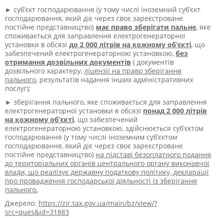
► суб’єкт господарювання (у тому числі іноземний суб’єкт
господарювання, який діє через своє зареєстроване
постійне представництво)
має право зберігати пальне
, яке
споживається для заправлення електрогенераторної
установки в обсязі
до 2 000 літрів на кожному об’єкті
, що
забезпечений електрогенераторною установкою,
без
отримання дозвільних документів
( документів
дозвільного характеру,
ліцензії на право зберігання
пального
, результатів надання інших адміністративних
послуг);
► зберігання пального, яке споживається для заправлення
електрогенераторної установки в обсязі
понад 2 000 літрів
на кожному об’єкті
, що забезпечений
електрогенераторною установкою, здійснюється суб’єктом
господарювання (у тому числі іноземним суб’єктом
господарювання, який діє через своє зареєстроване
постійне представництво)
на підставі безоплатного подання
до територіальних органів центрального органу виконавчої
влади, що реалізує державну податкову політику, декларації
про провадження господарської діяльності із зберігання
пального.
Джерело:
https://zir.tax.gov.ua/main/bz/view/?
src=ques&id=31883