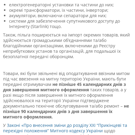
електрогенераторні установки та частини до них;
окремі трансформатори, їх частини, інвертори;
акумулятори, включаючи сепаратори для них;
системи для забезпечення супутникового доступу до
Інтернету (Starlink) тощо.
Також, пільга поширюється на імпорт окремих товарів, який
здійснюється громадськими об’єднаннями та/або
благодійними організаціями, включеними до Реєстру
неприбуткових установ та організацій, для подальшої їх
безоплатної передачі оборонцям.
Товари, які були звільнені від оподаткування ввізним митом
під час ввезення на митну територію України, мають бути
передані отримувачам
не пізніше 45 календарних днів з
дня завершення митного оформлення
таких товарів, а у
разі якщо після завершення їх митного оформлення
здійснювалося на території України підтверджене
документально технічне обслуговування та/або ремонт –
не
пізніше 90 календарних днів з дня завершення їх
митного оформлення.
У
Законі «Про внесення зміни до розділу XXI “Прикінцеві та
перехідні положення” Митного кодексу України
щодо