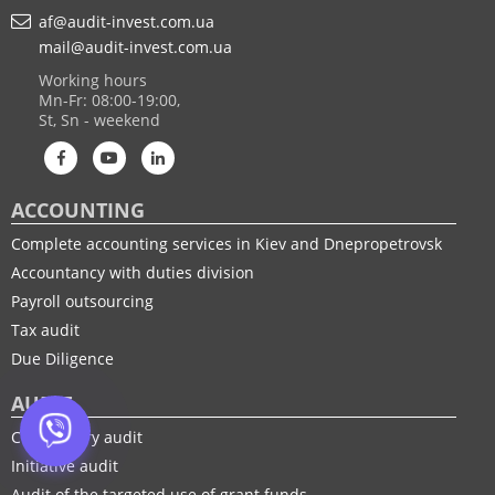
af@audit-invest.com.ua
mail@audit-invest.com.ua
Working hours
Mn-Fr: 08:00-19:00,
St, Sn - weekend
ACCOUNTING
Complete accounting services in Kiev and Dnepropetrovsk
Accountancy with duties division
Payroll outsourcing
Tax audit
Due Diligence
AUDIT
Compulsory audit
Initiative audit
Audit of the targeted use of grant funds