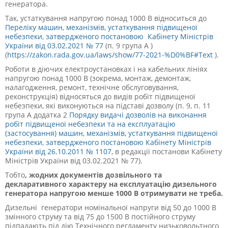
генератора.
Так, устаткування напругою понад 1000 В відноситься до
Переліку машин, механізмів, устаткування підвищеної
небезпеки, затвердженого постановою Кабінету Міністрів
України від 03.02.2021 № 77
(п. 9 група А )
(
https://zakon.rada.gov.ua/laws/show/77-2021-%D0%BF#Text
).
Роботи в діючих електроустановках і на кабельних лініях
напругою понад 1000 В (зокрема, монтаж, демонтаж,
налагодження, ремонт, технічне обслуговування,
реконструкція) відносяться до видів робіт підвищеної
небезпеки, які виконуються на підставі дозволу (п. 9, п. 11
група А додатка 2
Порядку видачі дозволів на виконання
робіт підвищеної небезпеки та на експлуатацію
(застосування) машин, механізмів, устаткування підвищеної
небезпеки, затвердженого постановою Кабінету Міністрів
України від 26.10.2011 № 1107
, в редакції постанови Кабінету
Міністрів України від 03.02.2021 № 77).
Тобто
, жодних документів дозвільного та
декларативного характеру на експлуатацію дизельного
генератора напругою менше 1000 В отримувати не треба.
Дизельні генератори номінальної напруги від 50 до 1000 В
змінного струму та від 75 до 1500 В постійного струму
підпадають під дію Технічного регламенту низьковольтного