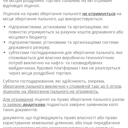
чи місцях роздрібної торгівлі пальним, на які отримані
відповідні ліцензії.
Ліцензія на право зберігання пального
не отримується
на
місця зберігання пального, що використовуються:
підприємствами, установами та організаціями, які
повністю утримуються за рахунок коштів державного або
місцевого бюджету;
підприємствами, установами та організаціями системи
державного резерву;
суб’єктами господарювання для зберігання пального, яке
споживається для власних виробничо-технологічних
потреб виключно на нафто- та газовидобувних
майданчиках, бурових платформах і яке не реалізується
через місця роздрібної торгівлі.
Суб’єкти господарювання, які здійснюють, зокрема,
зберігання пального виключно у споживчій тарі до 5 літрів,
ліцензію на зберігання пального не отримують.
Для отримання
ліцензії на право зберігання пального разом
із заявою
додатково
подаються завірені заявником копії
таких документів:
документи, що підтверджують право власності або право
користування земельною ділянкою, або інше передбачене
законодавством право землекористування на земельну