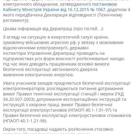
електричного обладнання, затвердженого
постановою
Кабінету Міністрів України від 16.12.2015 № 1067
, додатком 4
якого передбачена Декларація відповідності (Технічному
регламенту).
Цікава інформація від Держпраці (про гостей…):
З огляду на ситуацію в енергетичній галузі країни,
зумовлену військовою агресією рф, у зв’язку з можливими
відключеннями електроенергії, державні
інспектори Управління Держпраці проводять на
підприємствах усіх форм власності роз’яснювальні заходи,
під час яких доводять працівникам основні вимоги
безпечної експлуатації автономного джерела
живлення електричною енергією.
Увага учасників заходів приділяється безпечній експлуатації
електрогенераторів, розглядаються питання дотримання
вимог Правил технічної експлуатації станцій і мереж (ГКД
34.20.507-2003), дотримання експлуатаційних інструкцій та
інструкцій з охорони праці, вимог Правил безпечної
експлуатації електроустановок (НПАОП 40.1-1.01-97) та
Правил безпечної експлуатації електроустановок споживачів
(НПАОП 40.1-1.21-98).
Окрім того, посадовці надають роз’яснення стосовно