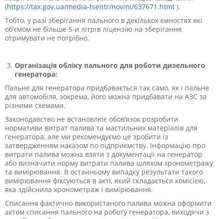
(
https://tax.gov.ua/media-tsentr/novini/637671.html
).
Тобто, у разі зберігання пального в декількох ємностях які
об’ємом не більше 5-и літрів ліцензію на зберігання
отримувати не потрібно.
Організація обліку пального для роботи дизельного
генератора:
Пальне для генератора придбавається так само, як і пальне
для автомобіля, зокрема, його можна придбавати на АЗС за
різними схемами.
Законодавство не встановлює обов’язок розробити
нормативи витрат палива та мастильних матеріалів для
генератора, але ми рекомендуємо це зробити із
затвердженням наказом по підприємству. Інформацію про
витрати палива можна взяти з документації на генератор
або визначити норму витрати палива шляхом хронометражу
та вимірювання. В останньому випадку результати такого
вимірювання фіксуються в акті, який складається комісією,
яка здійснила хронометраж і вимірювання.
Списання фактично використаного палива можна оформити
актом списання пального на роботу генератора, виходячи з