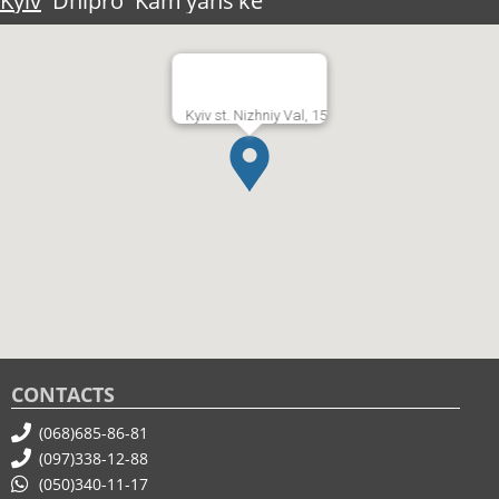
Kyiv
Dnipro
Kam'yansʹke
Kyiv st. Nizhniy Val, 15
CONTACTS
(068)685-86-81
(097)338-12-88
(050)340-11-17