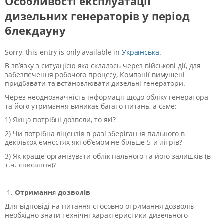
Особливості експлуатації
дизельних генераторів у період
блекдауну
Sorry, this entry is only available in
Українська
.
В зв’язку з ситуацією яка склалась через військові дії, для
забезпечення робочого процесу, Компанії вимушені
придбавати та встановлювати дизельні генератори.
Через неоднозначність інформації щодо обліку генератора
та його утримання виникає багато питань, а саме:
1) Якщо потрібні дозволи, то які?
2) Чи потрібна ліцензія в разі зберігання пального в
декількох ємностях які об’ємом не більше 5-и літрів?
3) Як краще організувати облік пального та його залишків (в
т.ч. списання)?
Отримання дозволів
Для відповіді на питання стосовно отримання дозволів
необхідно знати технічні характеристики дизельного