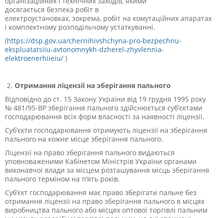
організаційних і технічних заходів, якими
досягається безпека робіт в
електроустановках, зокрема, робіт на комутаційних апаратах
і комплектному розподільчому устаткуванні.
(
https://dsp.gov.ua/chernihivshchyna-pro-bezpechnu-
ekspluatatsiiu-avtonomnykh-dzherel-zhyvlennia-
elektroenerhiieiu/
)
Отримання ліцензії на зберігання пального
Відповідно до ст. 15 Закону України від 19 грудня 1995 року
№ 481/95-ВР зберігання пального здійснюється суб’єктами
господарювання всіх форм власності за наявності ліцензії.
Суб’єкти господарювання отримують ліцензії на зберігання
пального на кожне місце зберігання пального.
Ліцензії на право зберігання пального видаються
уповноваженими Кабінетом Міністрів України органами
виконавчої влади за місцем розташування місць зберігання
пального терміном на п’ять років.
Суб’єкт господарювання має право зберігати пальне без
отримання ліцензії на право зберігання пального в місцях
виробництва пального або місцях оптової торгівлі пальним