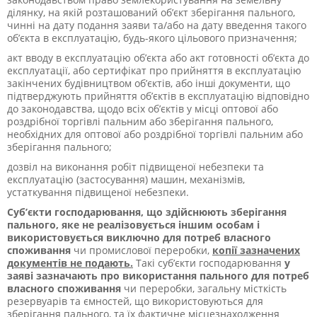
ділянку, на якій розташований об’єкт зберігання пального,
чинні на дату подання заяви та/або на дату введення такого
об’єкта в експлуатацію, будь-якого цільового призначення;
акт вводу в експлуатацію об’єкта або акт готовності об’єкта до
експлуатації, або сертифікат про прийняття в експлуатацію
закінчених будівництвом об’єктів, або інші документи, що
підтверджують прийняття об’єктів в експлуатацію відповідно
до законодавства, щодо всіх об’єктів у місці оптової або
роздрібної торгівлі пальним або зберігання пального,
необхідних для оптової або роздрібної торгівлі пальним або
зберігання пального;
дозвіл на виконання робіт підвищеної небезпеки та
експлуатацію (застосування) машин, механізмів,
устаткування підвищеної небезпеки.
Суб’єкти господарювання, що здійснюють зберігання
пального, яке не реалізовується іншим особам і
використовується виключно для потреб власного
споживання
чи промислової переробки,
копії зазначених
документів не подають.
Такі суб’єкти господарювання
у
заяві зазначають про використання пального для потреб
власного споживання
чи переробки, загальну місткість
резервуарів та ємностей, що використовуються для
зберігання пального, та їх фактичне місцезнаходження