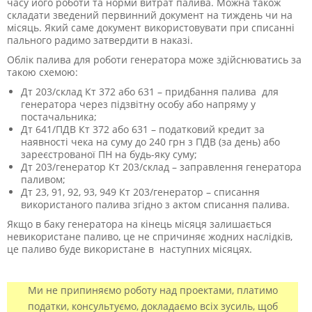
часу його роботи та норми витрат палива. Можна також
складати зведений первинний документ на тиждень чи на
місяць. Який саме документ використовувати при списанні
пального радимо затвердити в наказі.
Облік палива для роботи генератора може здійснюватись за
такою схемою:
Дт 203/склад Кт 372 або 631 – придбання палива для
генератора через підзвітну особу або напряму у
постачальника;
Дт 641/ПДВ Кт 372 або 631 – податковий кредит за
наявності чека на суму до 240 грн з ПДВ (за день) або
зареєстрованої ПН на будь-яку суму;
Дт 203/генератор Кт 203/склад – заправлення генератора
паливом;
Дт 23, 91, 92, 93, 949 Кт 203/генератор – списання
використаного палива згідно з актом списання палива.
Якщо в баку генератора на кінець місяця залишається
невикористане паливо, це не спричиняє жодних наслідків,
це паливо буде використане в наступних місяцях.
Ми не припиняємо роботу над проектами, платимо
податки, консультуємо, докладаємо всіх зусиль, щоб