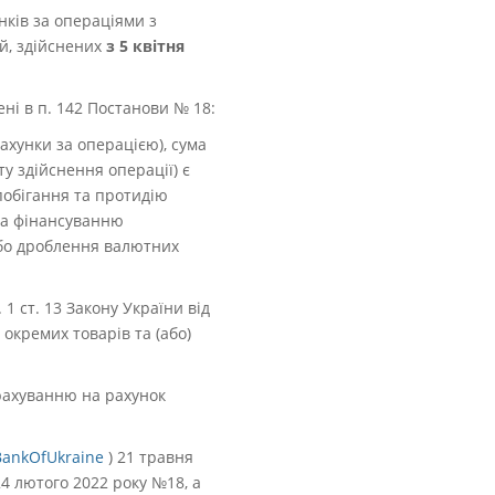
нків за операціями з
й, здійснених
з 5 квітня
ні в п. 142 Постанови № 18:
хунки за операцією), сума
ту здійснення операції) є
апобігання та протидію
та фінансуванню
або дроблення валютних
1 ст. 13 Закону України від
 окремих товарів та (або)
арахуванню на рахунок
BankOfUkraine
) 21 травня
4 лютого 2022 року №18, а