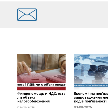
Финдопомощь и НДС: есть
Економічна пов’яза
ли объект
запровадження но
налогообложения
кодів пов’язаності.
07-08-2026
03-08-2026