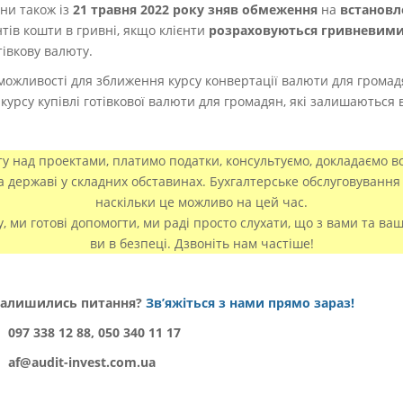
ни також із
21 травня 2022 року зняв обмеження
на
встановл
нтів кошти в гривні, якщо клієнти
розраховуються гривневими
тівкову валюту.
ожливості для зближення курсу конвертації валюти для громадя
курсу купівлі готівкової валюти для громадян, які залишаються в
 над проектами, платимо податки, консультуємо, докладаємо вс
та державі у складних обставинах. Бухгалтерське обслуговування 
наскільки це можливо на цей час.
у, ми готові допомогти, ми раді просто слухати, що з вами та ва
ви в безпеці. Дзвоніть нам частіше!
алишились питання?
Зв’яжіться з нами прямо зараз!
〉
097 338 12 88, 050 340 11 17
〉
af@audit-invest.com.ua