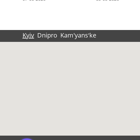
Kyiv
Dnipro
Kam'yansʹke