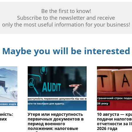
Be the first to know!
Subscribe to the newsletter and receive
only the most useful information for your business!
Maybe you will be interested
ність:
Утеря или недоступность
10 августа — к
вих
первичных документов в
подачи налого
период военного
отчетности за I
положения: налоговые
2026 года