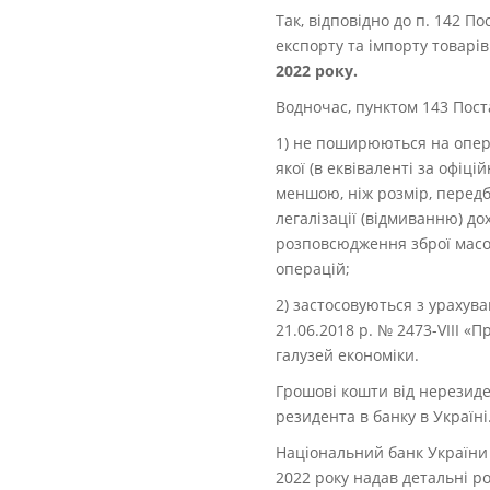
Так, відповідно до п. 142 П
експорту та імпорту товарі
2022 року.
Водночас, пунктом 143 Пост
1) не поширюються на опера
якої (в еквіваленті за офіц
меншою, ніж розмір, передба
легалізації (відмиванню) 
розповсюдження зброї масо
операцій;
2) застосовуються з урахува
21.06.2018 р. № 2473-VІІІ «П
галузей економіки.
Грошові кошти від нерезиде
резидента в банку в Україні
Національний банк України н
2022 року надав детальні р