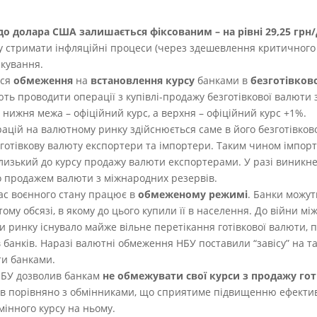
до долара США залишається фіксованим – на рівні 29,25 грн
гу стримати інфляційні процеси (через здешевлення критичного 
ікування.
ься
обмеження
на
встановлення курсу
банками в
безготівков
ють проводити операції з купівлі-продажу безготівкової валюти 
е нижня межа – офіційний курс, а верхня – офіційний курс +1%.
ацій на валютному ринку здійснюється саме в його безготівково
готівкову валюту експортери та імпортери. Таким чином імпор
близький до курсу продажу валюти експортерами. У разі виникн
о продажем валюти з міжнародних резервів.
ас воєнного стану працює в
обмеженому режимі
. Банки можут
ому обсязі, в якому до цього купили її в населення. До війни між
и ринку існувало майже вільне перетікання готівкової валюти,
 банків. Наразі валютні обмеження НБУ поставили “завісу” на та
ти банками.
БУ дозволив банкам
не обмежувати свої курси з продажу гот
ів порівняно з обмінниками, що сприятиме підвищенню ефективн
інного курсу на ньому.