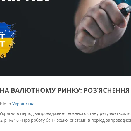
 НА ВАЛЮТНОМУ РИНКУ: РОЗ’ЯСНЕННЯ
able in
Українська
.
 України в період запровадження воєнного стану регулюється, 
2 р. № 18 «Про роботу банківської системи в період запроваджен