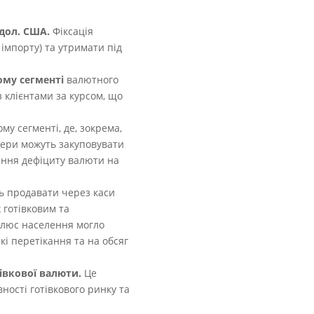
/дол. США.
Фіксація
імпорту) та утримати під
ому сегменті
валютного
з клієнтами за курсом, що
му сегменті, де, зокрема,
тери можуть закуповувати
ення дефіциту валюти на
ь продавати через каси
 готівковим та
 плюс населення могло
кі перетікання та на обсяг
івкової валюти.
Це
ості готівкового ринку та