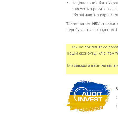
Національний банк Украї
списують з рахунків кліє
або знімають з карток го
Таким чином, НБУ створює м
перебувають за кордоном, і 
Ми не припиняємо роботу
нашій економіці, клієнтам 
Ми завжди з вами на зв’язк
З