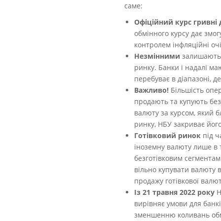
саме:
Офіційний курс гривні 
обмінного курсу дає змо
контролем інфляційні оч
Незмінними
залишают
ринку. Банки і надалі ма
перебуває в діапазоні, д
Важливо!
Більшість опер
продають та купують без
валюту за курсом, який 
ринку, НБУ закриває йог
Готівковий ринок
під ч
іноземну валюту лише в т
безготівковим сегментам
вільно купувати валюту в
продажу готівкової валю
Із 21 травня 2022 року
Н
вирівняє умови для банк
зменшенню коливань обм