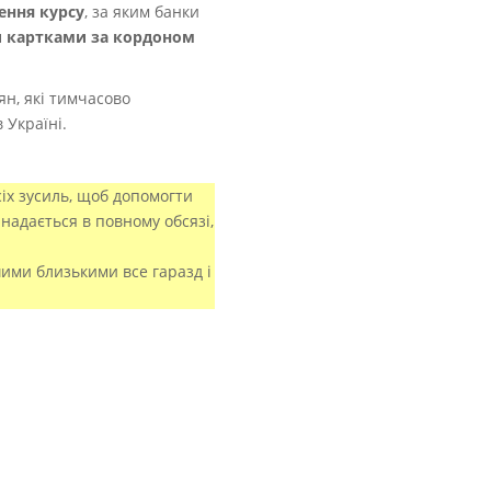
ення курсу
, за яким банки
 картками за кордоном
н, які тимчасово
 Україні.
іх зусиль, щоб допомогти
надається в повному обсязі,
шими близькими все гаразд і