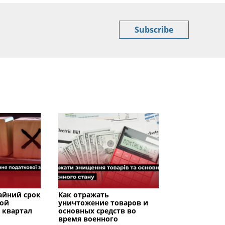
Subscribe
райний срок
Как отражать
вой
уничтожение товаров и
I квартал
основных средств во
время военного