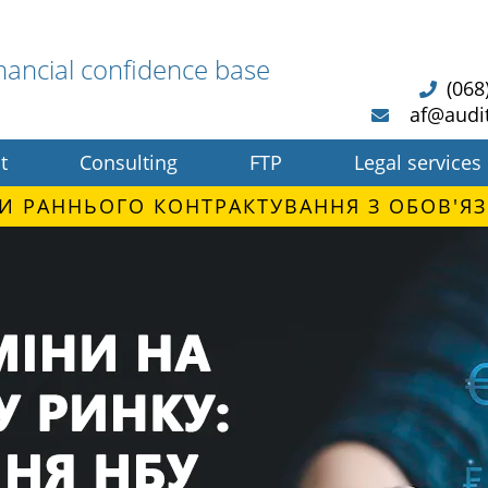
nancial confidence base
(068
af@audi
t
Consulting
FTP
Legal services
И РАННЬОГО КОНТРАКТУВАННЯ З ОБОВ'ЯЗ