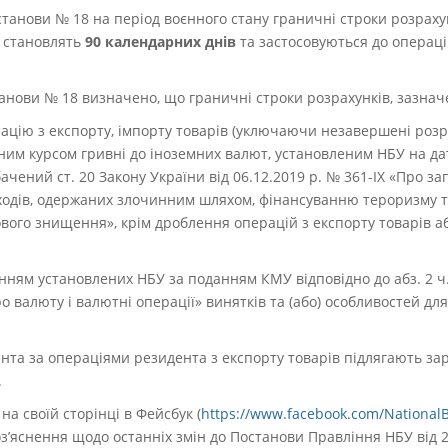
останови № 18 на період воєнного стану граничні строки розраху
в становлять
90 календарних днів
та застосовуються до операці
анови № 18 визначено, що граничні строки розрахунків, зазначе
цію з експорту, імпорту товарів (уключаючи незавершені розра
ійним курсом гривні до іноземних валют, установленим НБУ на да
чений ст. 20 Закону України від 06.12.2019 р. № 361-IX «Про з
доходів, одержаних злочинним шляхом, фінансуванню тероризму 
вого знищення», крім дроблення операцій з експорту товарів 
нням установлених НБУ за поданням КМУ відповідно до абз. 2 ч. 
ро валюту і валютні операції» винятків та (або) особливостей для
нта за операціями резидента з експорту товарів підлягають з
.
а своїй сторінці в Фейсбук (
https://www.facebook.com/National
оз’яснення щодо останніх змін до Постанови Правління НБУ від 2