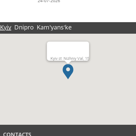
24-07-2026
Kyiv
Dnipro
Kam'yansʹke
Kyiv st. Nizhniy Val, 15
CONTACTS