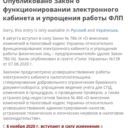
Опубликовано Закон о
функционировании электронного
кабинета и упрощения работы ФЛП
Sorry, this entry is only available in
Русский
and
Українська
.
8 августа вступил в силу Закон № 786-ІХ «О внесении
изменений в Налоговый кодекс Украины относительно
функционирования электронного кабинета и упрощения
работы физических лиц – предпринимателей» (далее Закон
786-ІХ). Закон опубликован в газете «Голос Украины» №138
от 07.08.2020 г.
Законом предусмотрено усовершенствование работы
электронного кабинета налогоплательщика,
стимулирование добровольного ограничения бумажного
документооборота, упрощение ведения учета для СПД,
изменения в процедурах, о проведении проверок, а также
устранен ряд недостатков Закона № 466 «О внесении
изменений в Налоговый кодекс Украины относительно
усовершенствования администрирования налогов,
устранение технических и логических неувязок в налоговом
законодательстве».
С
8
ноября
2020 г.
вступают
в силу
изменения
в