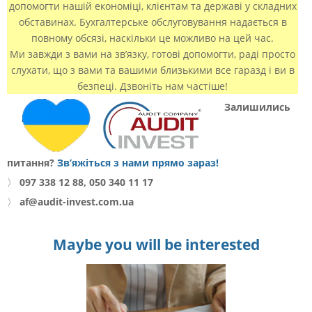
допомогти нашій економіці, клієнтам та державі у складних
обставинах. Бухгалтерське обслуговування надається в
повному обсязі, наскільки це можливо на цей час.
Ми завжди з вами на зв’язку, готові допомогти, раді просто
слухати, що з вами та вашими близькими все гаразд і ви в
безпеці. Дзвоніть нам частіше!
Залишились
питання?
Зв’яжіться з нами прямо зараз!
〉
097 338 12 88, 050 340 11 17
〉
af@audit-invest.com.ua
Maybe you will be interested