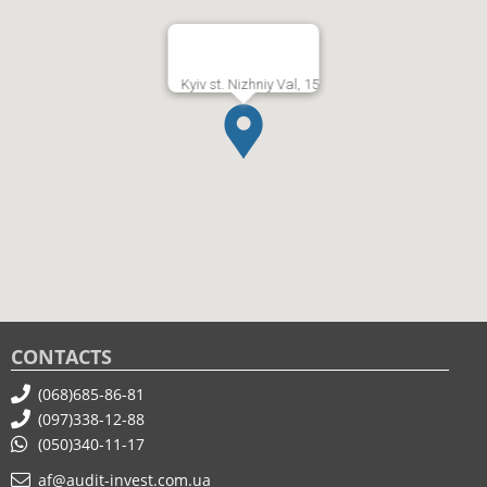
Kyiv st. Nizhniy Val, 15
CONTACTS
(068)685-86-81
(097)338-12-88
(050)340-11-17
af@audit-invest.com.ua