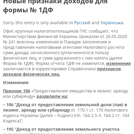
Новые признаки доходов для
формы № 1ДФ
Sorry, this entry is only available in
Русский
and
Українська
.
Офис крупных налогоплательщиков ГНС сообщает, что
Министерством финансов Украины приказом от 26.05.2020
№ 241 внесены изменения в Порядок заполнения и
представления налоговыми агентами Налогового расчета
сумм дохода, начисленного (уплаченного) в пользу
физических лиц, и сумм удержанного с них налога (далее
Форма № 1ДФ). Форма отчета 1ДФ не изменится,
изменения
заключаются в корректировке Справочника
признаков
доходов физических лиц
.
Изменения
:
Признак 106
«Предоставление имущества в лизинг, аренду
или субаренду»
разделили на:
– 106 “Доход от предоставления земельной доли (пая) в
лизинг, аренду или субаренду
(п. 170.1 ст. 170 Налогового
кодекса Украины (далее – Кодекс) (пп. 164.2.5 п. 164.2 ст. 164
Кодекса)”;
– 195 “Доход от предоставления земельного участка