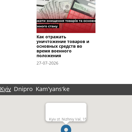
Как отражать
уничтожение товаров и
основных средств во
время военного
положения
27-07-2026
Kyiv
Dnipro
Kam'yansʹke
Kyiv st. Nizhniy Val, 15