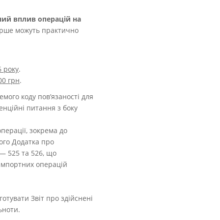
ий вплив операцій на
уперше можуть практично
6 року
.
00 грн
.
мого коду пов’язаності для
енційні питання з боку
перації, зокрема до
ного Додатка про
— 525 та 526, що
 імпортних операцій
отувати Звіт про здійснені
ьноти.