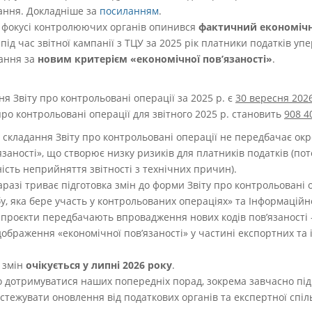
ання. Докладніше за
посиланням
.
у фокусі контролюючих органів опинився
фактичний економічн
 під час звітної кампанії з ТЦУ за 2025 рік платники податків 
вання за
новим критерієм «економічної пов’язаності»
.
 Звіту про контрольовані операції за 2025 р. є
30 вересня 202
ро контрольовані операції для звітного 2025 р. становить
908 4
 складання Звіту про контрольовані операції не передбачає окре
заності», що створює низку ризиків для платників податків (пот
ість неприйняття звітності з технічних причин).
разі триває підготовка змін до форми Звіту про контрольовані о
бу, яка бере участь у контрольованих операціях» та Інформацій
ні проєкти передбачають впровадження нових кодів пов’язаності 
дображення «економічної пов’язаності» у частині експортних та
 змін
очікується у
липні 2026 року
.
 дотримуватися наших попередніх порад, зокрема завчасно підг
дстежувати оновлення від податкових органів та експертної спіл