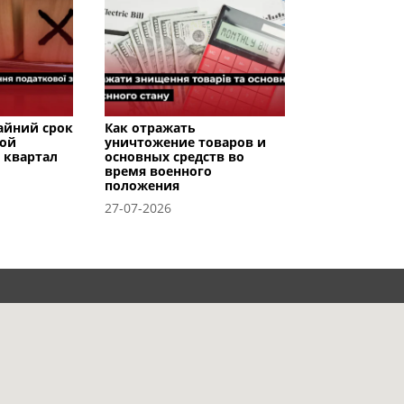
райний срок
Как отражать
вой
уничтожение товаров и
I квартал
основных средств во
время военного
положения
27-07-2026