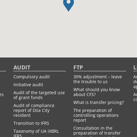
AUDIT
FTP
L
Compulsory audit
30% adjustment – leave
A
the trouble to us
d
Initiative audit
a
What should you know
Audit of the targeted use
es
about CFS?
A
of grant funds
c
What is transfer pricing?
Audit of compliance
report of Diia City
The preparation of
resident
controlling operations
report
Transition to IFRS
Consultation in the
Taxonomy of UA іXBRL
preparation of transfer
IFRS