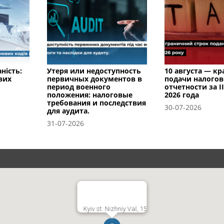
ність:
Утеря или недоступность
10 августа — к
вих
первичных документов в
подачи налого
период военного
отчетности за I
положения: налоговые
2026 года
требования и последствия
30-07-2026
для аудита.
31-07-2026
Kyiv st. Nizhniy Val, 15