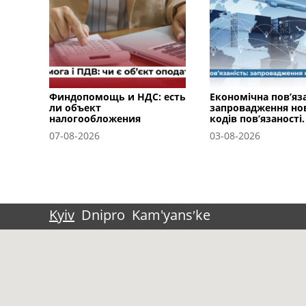
Финдопомощь и НДС: есть
Економічна пов’яза
ли объект
запровадження но
налогообложения
кодів пов’язаності.
07-08-2026
03-08-2026
Kyiv
Dnipro
Kam'yansʹke