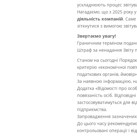
ускладнюють процес звітув
Нагадаємо, що з 2025 року 
діяльність компаній
. Саме
зіткнутися з вимогою звіту
Звертаємо увагу!
Граничним терміном подання
Штраф за ненадання Звіту п
Станом на сьогодні Порядок
критерію «економічної пов’я
податкових органів, ймовірн
За наявною інформацією, на
Додатка «Відомості про осо
повязаність осіб. Відповід
застосовуватимуться для ві
підприємства.
Запровадження зазначених
До цього часу рекомендуємо
контрольовані операції і ві