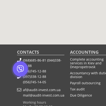
CONTACTS
ACCOUNTING
Complete accounting
(068)685-86-81
(044)338-
services in Kiev and
12-88
Dnepropetrovsk
(056)745-12-88
Accountancy with duti
(097)338-12-88
division
(056)745-14-05
Payroll outsourcing
Tax audit
af@audit-invest.com.ua
mail@audit-invest.com.ua
Due Diligence
Working hours