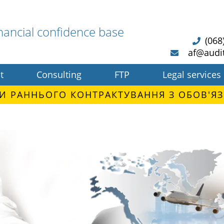
nancial confidence base
(068
af@audi
t
Consulting
FTP
Legal services
И РАННЬОГО КОНТРАКТУВАННЯ З ОБОВ'ЯЗ