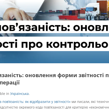
язаність: оновлення форми звітності 
перації
able in
Українська
.
 пов’язаність: як відобразити у звітності»
ми писали, які технічн
ідсутністю окремого коду пов’язаності для критерію «економічно