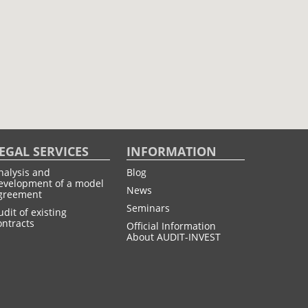
EGAL SERVICES
INFORMATION
nalysis and
Blog
evelopment of a model
News
greement
Seminars
udit of existing
ontracts
Official Information
About AUDIT-INVEST