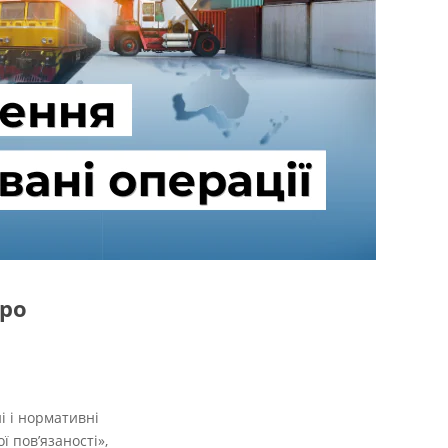
про
і і нормативні
ї пов’язаності»,