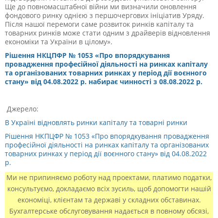
Ще до повномасштабної війни ми визначили оновлення
фондового ринку однією з першочергових ініціатив Уряду.
Після нашої перемоги саме розвиток ринків капіталу та
товарних ринків може стати одним з драйверів відновлення
економіки та України в цілому».
Рішення НКЦПФР № 1053 «Про впорядкування
провадження професійної діяльності на ринках капіталу
та організованих товарних ринках у період дії воєнного
стану» від 04.08.2022 р.
набирає чинності з 08.08.2022 р.
Джерело:
В Україні відновлять ринки капіталу та товарні ринки
Рішення НКПЦФР № 1053 «Про впорядкування провадження
професійної діяльності на ринках капіталу та організованих
товарних ринках у період дії воєнного стану» від 04.08.2022
р.
Ми не припиняємо роботу над проектами, платимо податки,
консультуємо, докладаємо всіх зусиль, щоб допомогти нашій
економіці, клієнтам та державі у складних обставинах.
Бухгалтерське обслуговування надається в повному обсязі,