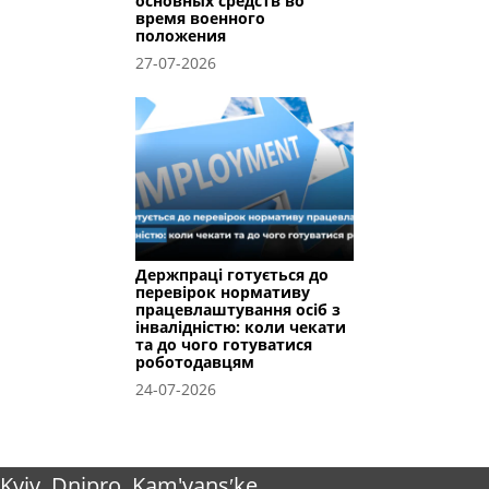
основных средств во
время военного
положения
27-07-2026
Держпраці готується до
перевірок нормативу
працевлаштування осіб з
інвалідністю: коли чекати
та до чого готуватися
роботодавцям
24-07-2026
Kyiv
Dnipro
Kam'yansʹke