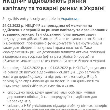
НКЦПФР відновлюють ринки
капіталу та товарні ринки в Україні
Sorry, this entry is only available in
Українська
.
24.02.2022 р. НКЦПФР запровадила обмеження на
здійснення операцій на ринках капіталу та організованих
товарних ринках.
Такі обмеження були введені задля
недопущення дій, які б могли обвалити ринки та позбавити
їх можливості повноцінно функціонувати у майбутньому, а
також для збереження даних і права власності. Таке
«замороження» ринків дозволило виявити активи, пов’язані
з країнами агресорами (рф та республіка білорусь) та
обмежити можливості таких компаній вести бізнес в Україні.
За період з 24.02.2022 р. по 01.08.2022 р.
НКЦПФР допустила
на ринки 20 випусків державних облігацій, щоб залучити
кошти до держбюджету та підтримати економіку. В цей
період було спрямовано дії на полегшення діяльності та
підтримку професійних учасників, а саме:
спрощено процедуру ідентифікації осіб при купівлі
державних облігацій та процедуру їх придбання для
нерезидентів;
спільно з НБУ уніфіковано підходи з обліку цінних паперів
резидентів та нерезидентів на агрегованих рахунках