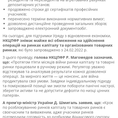
депозитарних установ;
продовжено строки дії сертифікатів професійних
учасників;
перенесено терміни виконання нормативних вимог;
дозволено дистанційне проведення загальних зборів;
запроваджено електронний документообіг.
На сьогодні, для підтримки Уряду з відновлення економіки,
НКЦПФР знімає майже всі обмеження на здійснення
операцій на ринках капіталу та організованих товарних
ринках
, які було запроваджено з 24.02.2022 р.
З цього приводу,
голова НКЦПФР Р. Магомедов зазначив,
що:
«Протягом п’яти місяців війни ринки капіталу та товарні
ринки працювали в ручному режимі. Регулятор уважно
відстежував та аналізував результати кожної дозволеної
операції. За мирного життя — це нонсенс, але війна
продиктувала свої умови. Завдяки індивідуальному підходу
та поміркованій позиції ми змогли побороти панічні настрої,
зберегти активи та не допустити дефолти по низці цінних
паперів».
А прем’єр-міністр України Д. Шмигаль заявив, що:
«Крок
по розблокуванню ринків капіталу та товарних ринків є
своєчасним та виваженим, адже учасники ринків
підтвердили готовність до розбудови фінансового сектору.