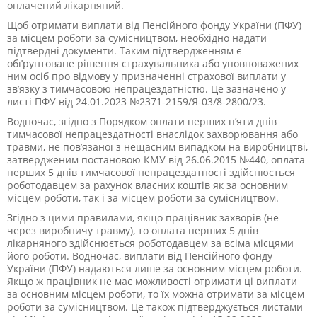
оплачений лікарняний.
Щоб отримати виплати від Пенсійного фонду України (ПФУ)
за місцем роботи за сумісництвом, необхідно надати
підтвердні документи. Таким підтвердженням є
обґрунтоване рішення страхувальника або уповноважених
ним осіб про відмову у призначенні страхової виплати у
зв’язку з тимчасовою непрацездатністю. Це зазначено у
листі ПФУ від 24.01.2023 №2371-2159/Я-03/8-2800/23.
Водночас, згідно з Порядком оплати перших п’яти днів
тимчасової непрацездатності внаслідок захворювання або
травми, не пов’язаної з нещасним випадком на виробництві,
затвердженим постановою КМУ від 26.06.2015 №440, оплата
перших 5 днів тимчасової непрацездатності здійснюється
роботодавцем за рахунок власних коштів як за основним
місцем роботи, так і за місцем роботи за сумісництвом.
Згідно з цими правилами, якщо працівник захворів (не
через виробничу травму), то оплата перших 5 днів
лікарняного здійснюється роботодавцем за всіма місцями
його роботи. Водночас, виплати від Пенсійного фонду
України (ПФУ) надаються лише за основним місцем роботи.
Якщо ж працівник не має можливості отримати ці виплати
за основним місцем роботи, то їх можна отримати за місцем
роботи за сумісництвом. Це також підтверджується листами