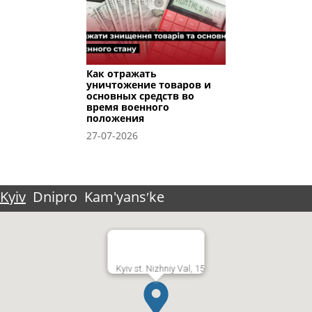
Как отражать
уничтожение товаров и
основных средств во
время военного
положения
27-07-2026
Kyiv
Dnipro
Kam'yansʹke
Kyiv st. Nizhniy Val, 15