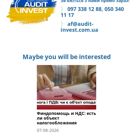
Зв’яжіться з нами прямо зараз!
〉
097 338 12 88, 050 340
11 17
〉
af@audit-
invest.com.ua
Maybe you will be interested
Финдопомощь и НДС: есть
ли объект
налогообложения
07-08-2026