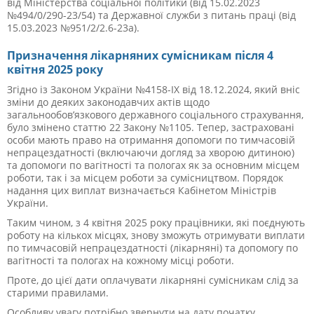
від Міністерства соціальної політики (від 15.02.2023
№494/0/290-23/54) та Державної служби з питань праці (від
15.03.2023 №951/2/2.6-23а).
Призначення лікарняних сумісникам після 4
квітня 2025 року
Згідно із Законом України №4158-IX від 18.12.2024, який вніс
зміни до деяких законодавчих актів щодо
загальнообов’язкового державного соціального страхування,
було змінено статтю 22 Закону №1105. Тепер, застраховані
особи мають право на отримання допомоги по тимчасовій
непрацездатності (включаючи догляд за хворою дитиною)
та допомоги по вагітності та пологах як за основним місцем
роботи, так і за місцем роботи за сумісництвом. Порядок
надання цих виплат визначається Кабінетом Міністрів
України.
Таким чином, з 4 квітня 2025 року працівники, які поєднують
роботу на кількох місцях, знову зможуть отримувати виплати
по тимчасовій непрацездатності (лікарняні) та допомогу по
вагітності та пологах на кожному місці роботи.
Проте, до цієї дати оплачувати лікарняні сумісникам слід за
старими правилами.
Особливу увагу потрібно звернути на дату початку