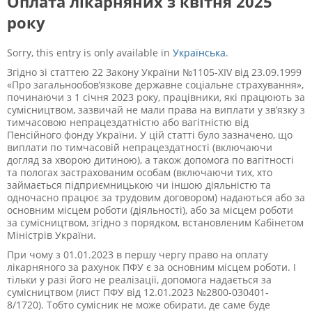
Оплата лікарняних з квітня 2025
року
Sorry, this entry is only available in
Українська
.
Згідно зі статтею 22 Закону України №1105-XIV від 23.09.1999
«Про загальнообов’язкове державне соціальне страхування»,
починаючи з 1 січня 2023 року, працівники, які працюють за
сумісництвом, зазвичай не мали права на виплати у зв’язку з
тимчасовою непрацездатністю або вагітністю від
Пенсійного фонду України. У цій статті було зазначено, що
виплати по тимчасовій непрацездатності (включаючи
догляд за хворою дитиною), а також допомога по вагітності
та пологах застрахованим особам (включаючи тих, хто
займається підприємницькою чи іншою діяльністю та
одночасно працює за трудовим договором) надаються або за
основним місцем роботи (діяльності), або за місцем роботи
за сумісництвом, згідно з порядком, встановленим Кабінетом
Міністрів України.
При чому з 01.01.2023 в першу чергу право на оплату
лікарняного за рахунок ПФУ є за основним місцем роботи. І
тільки у разі його не реалізації, допомога надається за
сумісництвом (лист ПФУ від 12.01.2023 №2800-030401-
8/1720). Тобто сумісник не може обирати, де саме буде