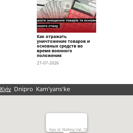
Как отражать
уничтожение товаров и
основных средств во
время военного
положения
27-07-2026
Kyiv
Dnipro
Kam'yansʹke
Kyiv st. Nizhniy Val, 15