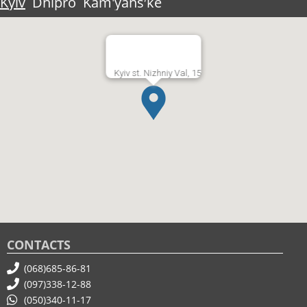
Kyiv
Dnipro
Kam'yansʹke
Kyiv st. Nizhniy Val, 15
CONTACTS
(068)685-86-81
(097)338-12-88
(050)340-11-17