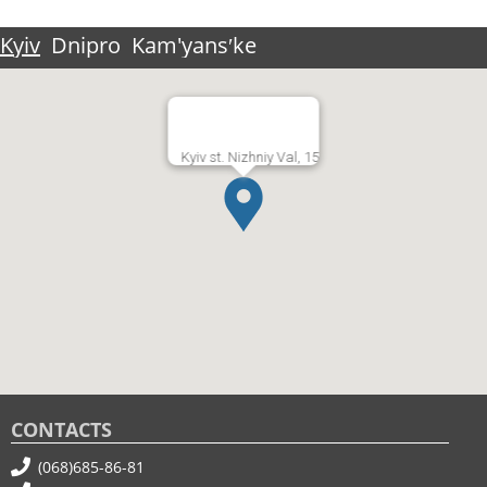
Kyiv
Dnipro
Kam'yansʹke
Kyiv st. Nizhniy Val, 15
CONTACTS
(068)685-86-81