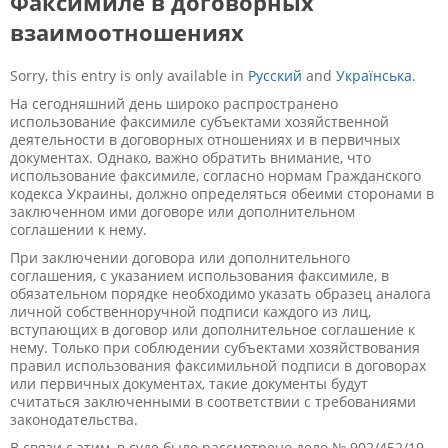
Факсимиле в договорных
взаимоотношениях
Sorry, this entry is only available in
Русский
and
Українська
.
На сегодняшний день широко распространено
использование факсимиле субъектами хозяйственной
деятельности в договорных отношениях и в первичных
документах. Однако, важно обратить внимание, что
использование факсимиле, согласно нормам Гражданского
кодекса Украины, должно определяться обеими сторонами в
заключенном ими договоре или дополнительном
соглашении к нему.
При заключении договора или дополнительного
соглашения, с указанием использования факсимиле, в
обязательном порядке необходимо указать образец аналога
личной собственноручной подписи каждого из лиц,
вступающих в договор или дополнительное соглашение к
нему. Только при соблюдении субъектами хозяйствования
правил использования факсимильной подписи в договорах
или первичных документах, такие документы будут
считаться заключенными в соответствии с требованиями
законодательства.
В связи с этим, в суде было рассмотрено дело № 902/452/19,