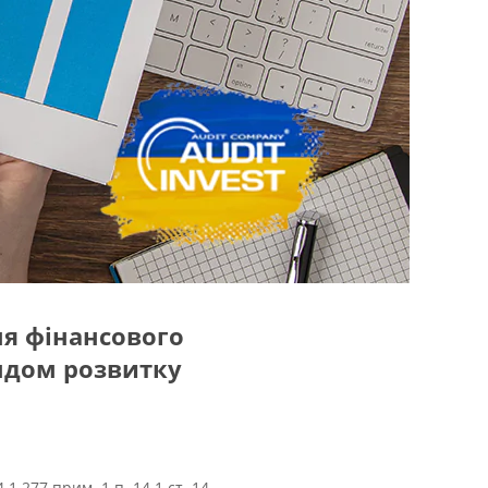
ня фінансового
ндом розвитку
4.1.277 прим. 1 п. 14.1 ст. 14