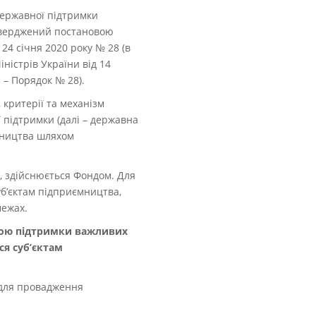
державної підтримки
тверджений постановою
 24 січня 2020 року № 28 (в
іністрів України від 14
 – Порядок № 28).
 критерії та механізм
 підтримки (далі – державна
мництва шляхом
, здійснюється Фондом. Для
б’єктам підприємництва,
межах.
метою підтримки важливих
ся суб’єктам
 для провадження