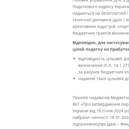
Податкового кодексу України
надаються на безоплатній і
технічної допомоги (далі – 
креативних індустрій, спор
бюджетних грантів визначає
Відповідно, для застосув
цілей податку на прибуто
відповідність цільової д
визначення (п.п. 14.1.277
за рахунок бюджетних кош
надання такої цільової 
Перелік надавачів бюджетни
867 «Про затвердження пере
України від 16 січня 2024 
набрали чинності 18.01.202
підприємництва (далі – Фонд