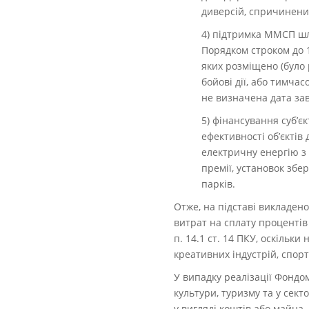
диверсій, спричинених
4) підтримка ММСП шля
Порядком строком до 1
яких розміщено (було 
бойові дії, або тимча
не визначена дата зав
5) фінансування суб’є
ефективності об’єктів
електричну енергію з 
премії, установок збе
парків.
Отже, на підставі викладен
витрат на сплату процентів
п. 14.1 ст. 14 ПКУ, оскільки
креативних індустрій, спорт
У випадку реалізації Фондо
культури, туризму та у сект
у вигляді коштів або майна