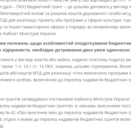
 (далі – ПКУ) бюджетний грант – це цільова допомога у вигляді
 безповоротній основі за рахунок коштів державного та/або міс
МТД) для реалізації проекту або програми у сферах культури, тур
ту та інших гуманітарних сферах у порядку, встановленому закон
 Кабінет Міністрів України.
ання положень щодо особливостей оподаткування бюджетних
к підприємств, необхідно дотримання двох умов одночасно:
опомоги у вигляді коштів або майна, наданої платнику податку 
 прим. 1 п. 14.1 ст. 14 ПКУ, зокрема, цільове спрямування, безо
тів або коштів МТД для реалізації чітко визначеної програми а
допомоги особою, включеною до переліку надавачів бюджетних г
х грантів затверджено постановою Кабінету Міністрів України 
ліку надавачів бюджетних грантів» зі змінами, внесеними пост
року № 42 «Про внесення змін до переліку надавачів бюджетних г
4, згідно з якими до переліку надавачів бюджетних грантів вкл
).