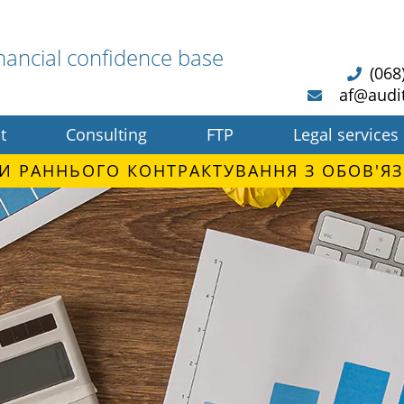
nancial confidence base
(068
af@audi
t
Consulting
FTP
Legal services
И РАННЬОГО КОНТРАКТУВАННЯ З ОБОВ'ЯЗ