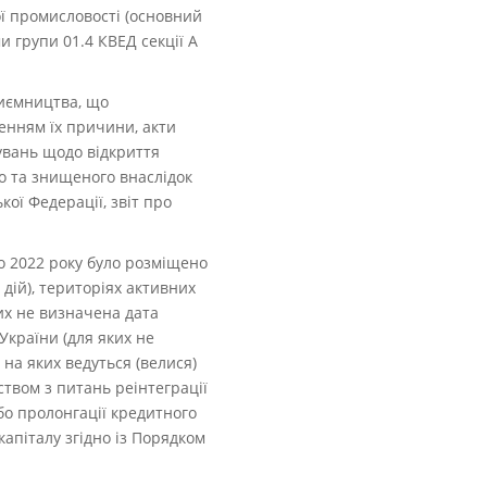
ої промисловості (основний
и групи 01.4 КВЕД секції А
приємництва, що
енням їх причини, акти
увань щодо відкриття
о та знищеного внаслідок
ої Федерації, звіт про
го 2022 року було розміщено
дій), територіях активних
их не визначена дата
України (для яких не
на яких ведуться (велися)
твом з питань реінтеграції
бо пролонгації кредитного
апіталу згідно із Порядком