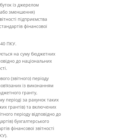
ибуток із джерелом
 або зменшення)
звітності підприємства
стандартів фінансової
140 ПКУ.
шується на суму бюджетних
повідно до національних
сті.
ого (звітного) періоду
пов’язаних із виконанням
джетного гранту,
у періоді за рахунок таких
аких грантів) та включених
ітного періоду відповідно до
артів) бухгалтерського
ртів фінансової звітності
КУ).