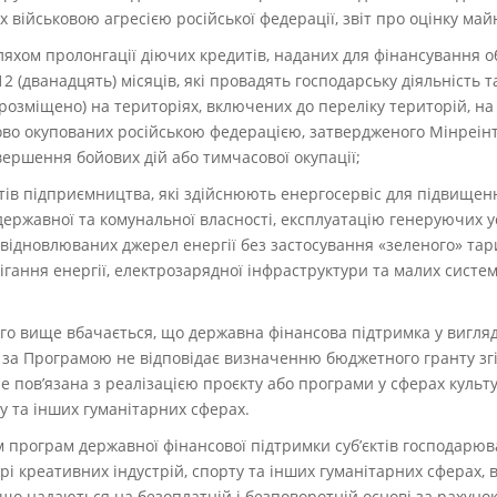
 військовою агресією російської федерації, звіт про оцінку майн
хом пролонгації діючих кредитів, наданих для фінансування об
2 (дванадцять) місяців, які провадять господарську діяльність 
розміщено) на територіях, включених до переліку територій, на 
сово окупованих російською федерацією, затвердженого Мінреінте
ершення бойових дій або тимчасової окупації;
ктів підприємництва, які здійснюють енергосервіс для підвище
 державної та комунальної власності, експлуатацію генеруючих
відновлюваних джерел енергії без застосування «зеленого» тар
рігання енергії, електрозарядної інфраструктури та малих систе
ого вище вбачається, що державна фінансова підтримка у вигля
 за Програмою не відповідає визначенню бюджетного гранту згід
 не пов’язана з реалізацією проєкту або програми у сферах культу
у та інших гуманітарних сферах.
м програм державної фінансової підтримки суб’єктів господарюв
орі креативних індустрій, спорту та інших гуманітарних сферах, 
, що надаються на безоплатній і безповоротній основі за рахуно