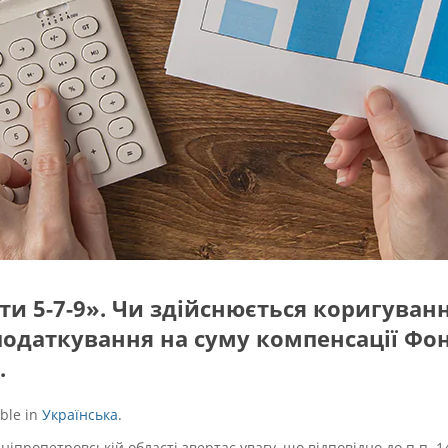
ти 5-7-9». Чи здійснюється коригуван
податкування на суму компенсації Фо
.
able in
Українська
.
ніпропетровській області звертає увагу, що в
ідповідно до п.п. 1