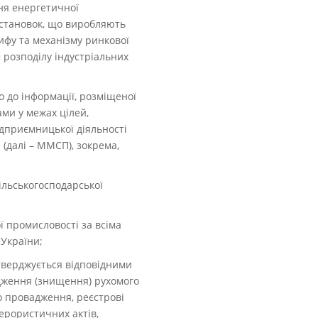
ння енергетичної
 установок, що виробляють
ифу та механізму ринкової
м розподілу індустріальних
о до інформації, розміщеної
ами у межах цілей,
ідприємницької діяльності
(далі – ММСП), зокрема,
ільськогосподарської
ї промисловості за всіма
 України;
дтверджується відповідними
дження (знищення) рухомого
о провадження, реєстрові
ерористичних актів,