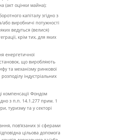
а (акт оцінки майна);
оротного капіталу згідно з
та/або виробничі потужності
яких ведуться (велися)
грації, крім тих, для яких
ння енергетичної
 установок, що виробляють
ифу та механізму ринкової
м розподілу індустріальних
ді компенсації Фондом
но з п.п. 14.1.277 прим. 1
ри, туризму та у секторі
ання, пов’язаних зі сферами
відповідна цільова допомога
к коштів державного та/або