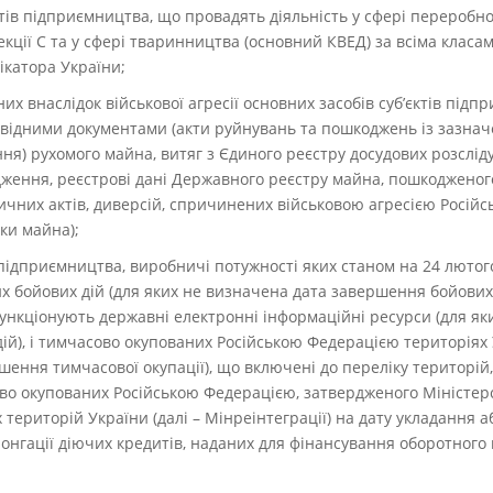
ктів підприємництва, що провадять діяльність у сфері переробн
екції С та у сфері тваринництва (основний КВЕД) за всіма класам
ікатора України;
них внаслідок військової агресії основних засобів суб’єктів під
овідними документами (акти руйнувань та пошкоджень із зазнач
я) рухомого майна, витяг з Єдиного реєстру досудових розслід
ження, реєстрові дані Державного реєстру майна, пошкодженог
ичних актів, диверсій, спричинених військовою агресією Російськ
нки майна);
в підприємництва, виробничі потужності яких станом на 24 люто
х бойових дій (для яких не визначена дата завершення бойових 
функціонують державні електронні інформаційні ресурси (для як
й), і тимчасово окупованих Російською Федерацією територіях 
ення тимчасової окупації), що включені до переліку територій, 
ово окупованих Російською Федерацією, затвердженого Міністерс
територій України (далі – Мінреінтеграції) на дату укладання а
нгації діючих кредитів, наданих для фінансування оборотного к