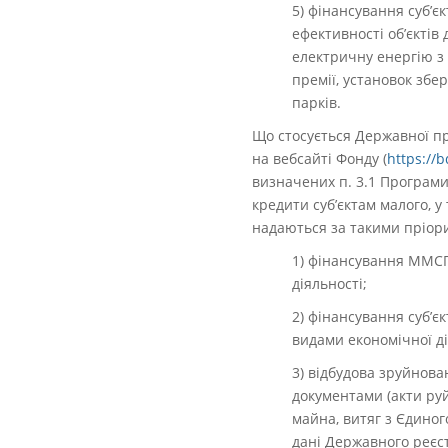
5) фінансування суб’є
ефективності об’єктів
електричну енергію з 
премії, установок збе
парків.
Що стосується Державної про
на вебсайті Фонду
(
https://
визначених п. 3.1 Програми
кредити суб’єктам малого, 
надаються за такими пріо
1) фінансування ММСП
діяльності;
2) фінансування суб’є
видами економічної ді
3) відбудова зруйнова
документами (акти ру
майна, витяг з Єдиног
дані Державного реєс