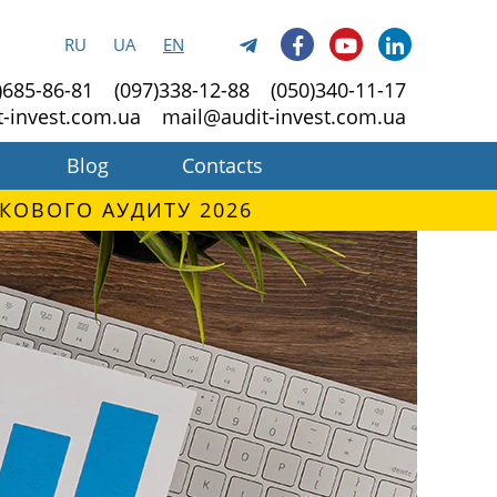
RU
UA
EN
)685-86-81
(097)338-12-88
(050)340-11-17
t-invest.com.ua
mail@audit-invest.com.ua
Blog
Contacts
КОВОГО АУДИТУ 2026