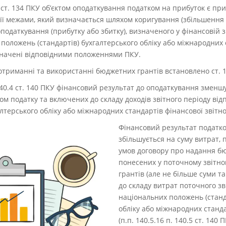
4.1 ст. 134 ПКУ об’єктом оподаткування податком на прибуток є пр
 її межами, який визначається шляхом коригування (збільшення
податкування (прибутку або збитку), визначеного у фінансовій 
 положень (стандартів) бухгалтерського обліку або міжнародних 
визначені відповідними положеннями ПКУ.
 отриманні та використанні бюджетних грантів встановлено ст. 
п. 140.4 ст. 140 ПКУ фінансовий результат до оподаткування змен
ом податку та включених до складу доходів звітного періоду від
лтерського обліку або міжнародних стандартів фінансової звітно
Фінансовий результат податков
збільшується на суму витрат, 
умов договору про надання бю
понесених у поточному звітном
грантів (але не більше суми т
до складу витрат поточного зв
національних положень (станд
обліку або міжнародних станда
(п.п. 140.5.16 п. 140.5 ст. 140 П