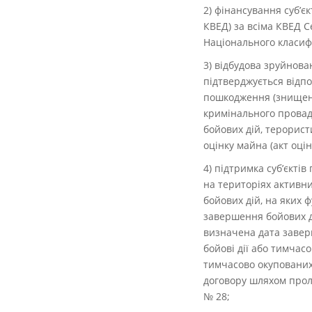
2) фінансування суб’є
КВЕД) за всіма КВЕД С
Національного класиф
3) відбудова зруйнова
підтверджується відп
пошкодження (знищенн
кримінального провад
бойових дій, терорист
оцінку майна (акт оці
4) підтримка суб’єкті
на територіях активни
бойових дій, на яких 
завершення бойових ді
визначена дата заверш
бойові дії або тимчас
тимчасово окупованих 
договору шляхом проло
№ 28;