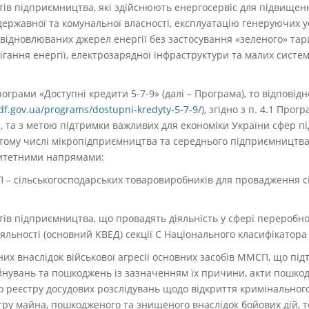
ктів підприємництва, які здійснюють енергосервіс для підвище
 державної та комунальної власності, експлуатацію генеруючих
відновлюваних джерел енергії без застосування «зеленого» тар
рігання енергії, електрозарядної інфраструктури та малих систе
грами «Доступні кредити 5-7-9» (далі – Програма), то відповідн
bdf.gov.ua/programs/dostupni-kredyty-5-7-9/
),
згідно з п. 4.1 Прогр
, та з метою підтримки важливих для економіки України сфер п
у тому числі мікропідприємництва та середнього підприємництва 
ритетними напрямами:
 – сільськогосподарських товаровиробників для провадження с
ктів підприємництва, що провадять діяльність у сфері переробно
яльності (основний КВЕД) секції С Національного класифікатора
них внаслідок військової агресії основних засобів ММСП, що пі
йнувань та пошкоджень із зазначенням їх причини, акти пошко
о реєстру досудових розслідувань щодо відкриття кримінальног
тру майна, пошкодженого та знищеного внаслідок бойових дій, т