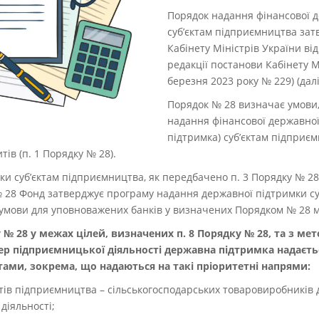
Порядок надання фінансової 
суб’єктам підприємництва за
Кабінету Міністрів України від
редакції постанови Кабінету М
березня 2023 року № 229) (далі
Порядок № 28 визначає умови,
надання фінансової державної
підтримка) суб’єктам підприє
ів (п. 1 Порядку № 28).
и суб’єктам підприємництва, як передбачено п. 3 Порядку № 28
 28 Фонд затверджує програму надання державної підтримки су
 умови для уповноважених банків у визначених Порядком № 28 
у № 28 у межах цілей, визначених п. 8 Порядку № 28, та з 
ер підприємницької діяльності державна підтримка надаєть
ами, зокрема, що надаються на такі пріоритетні напрями:
єктів підприємництва – сільськогосподарських товаровиробників
діяльності;