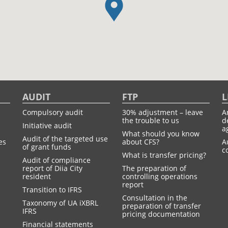
AUDIT
FTP
L
Compulsory audit
30% adjustment – leave
A
the trouble to us
d
Initiative audit
a
What should you know
Audit of the targeted use
es
about CFS?
A
of grant funds
c
What is transfer pricing?
Audit of compliance
report of Diia City
The preparation of
resident
controlling operations
report
Transition to IFRS
Consultation in the
Taxonomy of UA іXBRL
preparation of transfer
IFRS
pricing documentation
Financial statements