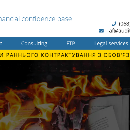
nancial confidence base
(068
af@audi
t
Consulting
FTP
Legal services
И РАННЬОГО КОНТРАКТУВАННЯ З ОБОВ'ЯЗ