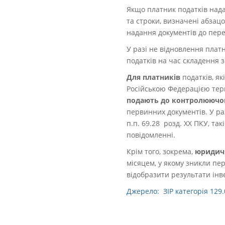
Якщо платник податків над
та строки, визначені абзац
надання документів до пере
У разі не відновлення платн
податків на час складення 
Для платників
податків, як
Російською Федерацією тери
подають до контролюючого
первинних документів. У р
п.п. 69.28 розд. ХХ ПКУ, т
повідомленні.
Крім того, зокрема,
юридичн
місяцем, у якому зникли пер
відобразити результати інве
Джерело: ЗІР категорія 129.