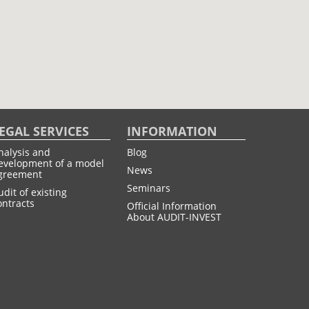
EGAL SERVICES
INFORMATION
nalysis and
Blog
evelopment of a model
News
greement
Seminars
udit of existing
ontracts
Official Information
About AUDIT-INVEST