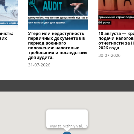
ність:
Утеря или недоступность
10 августа — к
вих
первичных документов в
подачи налого
период военного
отчетности за I
положения: налоговые
2026 года
требования и последствия
30-07-2026
для аудита.
31-07-2026
Kyiv st. Nizhniy Val, 15