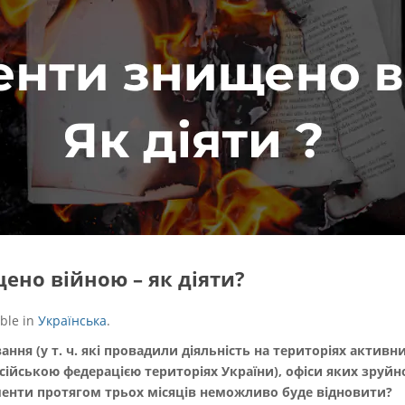
но війною – як діяти?
able in
Українська
.
вання (у т. ч. які провадили діяльність на територіях активн
йською федерацією територіях України), офіси яких зруйнов
ументи протягом трьох місяців неможливо буде відновити?