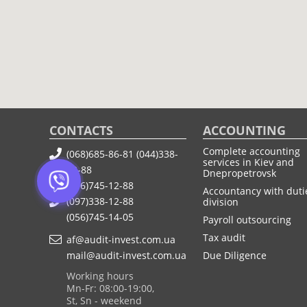
CONTACTS
ACCOUNTING
Complete accounting
(068)685-86-81
(044)338-
services in Kiev and
12-88
Dnepropetrovsk
(056)745-12-88
Accountancy with duti
(097)338-12-88
division
(056)745-14-05
Payroll outsourcing
Tax audit
af@audit-invest.com.ua
mail@audit-invest.com.ua
Due Diligence
Working hours
Mn-Fr: 08:00-19:00,
St, Sn - weekend