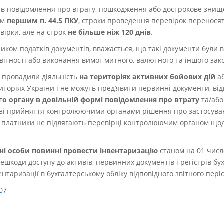
ав повідомлення про втрату, пошкодження або дострокове знищ
ом
першим п. 44.5 ПКУ
, строки проведення перевірок переносят
вірки, але на строк
не більше ніж 120 днів
.
иком податків документів, вважається, що такі документи були в
звітності або виконання вимог митного, валютного та іншого зак
і провадили діяльність
на територіях активних бойових дій
аб
торіях України і не можуть пред’явити первинні документи, ві
 органу в довільній формі повідомлення про втрату
та/або
азі прийняття контролюючими органами рішення про застосува
акі платники не підлягають перевірці контролюючим органом що
і особи повинні провести інвентаризацію
станом на 01 числ
ешкоди доступу до активів, первинних документів і регістрів бух
нтаризації в бухгалтерському обліку відповідного звітного періо
07