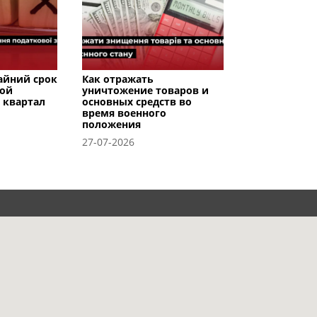
райний срок
Как отражать
вой
уничтожение товаров и
I квартал
основных средств во
время военного
положения
27-07-2026