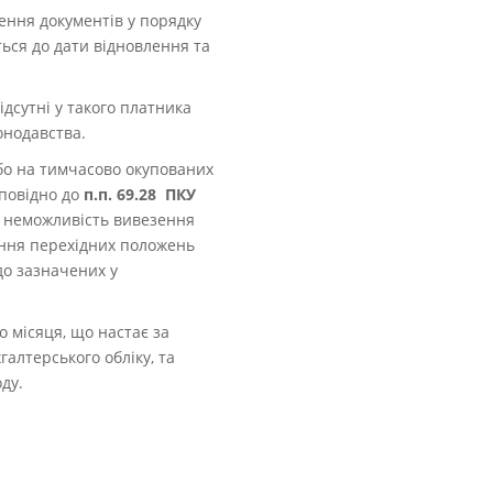
ення документів у порядку
ься до дати відновлення та
ідсутні у такого платника
онодавства.
о на тимчасово окупованих
дповідно до
п.п. 69.28 ПКУ
 неможливість вивезення
ння перехідних положень
до зазначених у
о місяця, що настає за
галтерського обліку, та
ду.