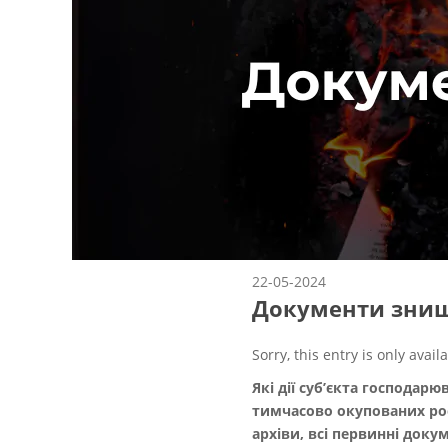
22-05-2024
Документи знище
Sorry, this entry is only avail
Які дії суб’єкта господарю
тимчасово окупованих росі
архіви, всі первинні док