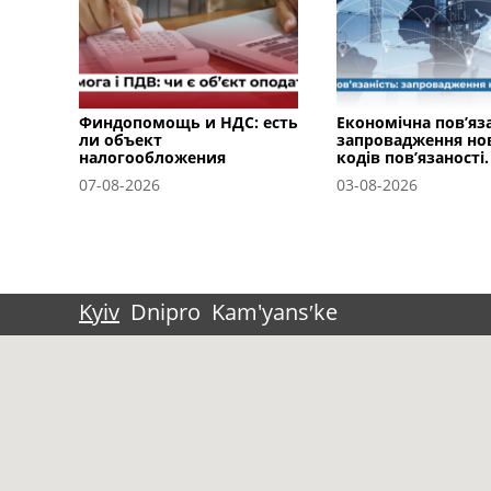
Финдопомощь и НДС: есть
Економічна пов’яза
ли объект
запровадження но
налогообложения
кодів пов’язаності.
07-08-2026
03-08-2026
Kyiv
Dnipro
Kam'yansʹke