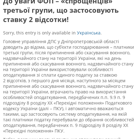
До уваги ФОП – «спрощенців»
третьої групи, що застосовують
ставку 2 відсотки!
Sorry, this entry is only available in
Українська
.
Головне управління ДПС у Дніпропетровській області
доводить до відома, що суб’єкти господарювання – платники
третьої групи, після припинення або скасування воєнного,
надзвичайного стану на території України, які на день
припинення або скасування воєнного, надзвичайного стану
на території України використовували особливості
оподаткування зі сплати єдиного податку за ставкою
2 відсотків, з першого дня місяця, наступного за місяцем
припинення або скасування воєнного, надзвичайного стану
на території України, втрачають право на використання
особливостей оподаткування, передбачених п.п. 9.9 п. 9
підрозділу 8 розділу ХХ «Перехідні положення» Податкового
кодексу України (далі – ПКУ), і автоматично вважаються
такими, що застосовують систему оподаткування, на якій
такі платники податку перебували до обрання особливостей
оподаткування, передбачених п. 9 підрозділу 8 розділу ХХ
«Перехідні положення» ПКУ.