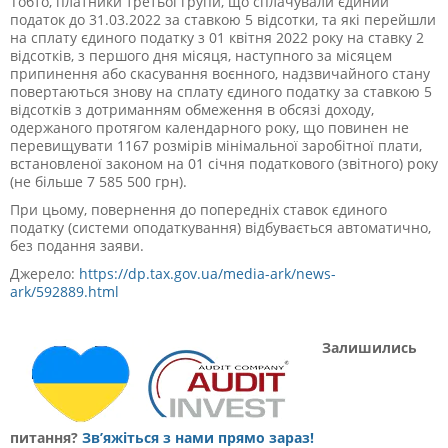
Тобто, платники третьої групи, що сплачували єдиний
податок до 31.03.2022 за ставкою 5 відсотки, та які перейшли
на сплату єдиного податку з 01 квітня 2022 року на ставку 2
відсотків, з першого дня місяця, наступного за місяцем
припинення або скасування воєнного, надзвичайного стану
повертаються знову на сплату єдиного податку за ставкою 5
відсотків з дотриманням обмеження в обсязі доходу,
одержаного протягом календарного року, що повинен не
перевищувати 1167 розмірів мінімальної заробітної плати,
встановленої законом на 01 січня податкового (звітного) року
(не більше 7 585 500 грн).
При цьому, повернення до попередніх ставок єдиного
податку (системи оподаткування) відбувається автоматично,
без подання заяви.
Джерело:
https://dp.tax.gov.ua/media-ark/news-
ark/592889.html
Залишились
питання?
Зв’яжіться з нами прямо зараз!