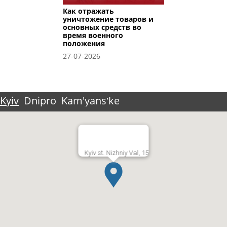
Как отражать
уничтожение товаров и
основных средств во
время военного
положения
27-07-2026
Kyiv
Dnipro
Kam'yansʹke
Kyiv st. Nizhniy Val, 15