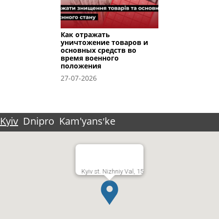
Как отражать
уничтожение товаров и
основных средств во
время военного
положения
27-07-2026
Kyiv
Dnipro
Kam'yansʹke
Kyiv st. Nizhniy Val, 15