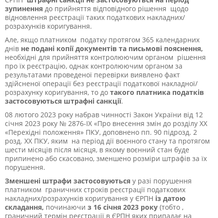
зупинення
до прийняття відповідного рішення щодо
відновлення реєстрації таких податкових накладних/
розрахунків коригування.
Але, якщо платником податку протягом 365 календарних
днів
не подані копії документів та письмові пояснення,
необхідні для прийняття контролюючим органом рішення
про їх реєстрацію, однак контролюючим органом за
результатами проведеної перевірки виявлено факт
здійсненої операції без реєстрації податкової накладної/
розрахунку коригування, то до
такого платника податків
застосовуються штрафні санкції
.
08 лютого 2023 року набрав чинності Закон України від 12
січня 2023 року № 2876-ІХ «Про внесення змін до розділу XX
«Перехідні положення» ПКУ, доповнено пп. 90 підрозд. 2
розд. ХХ ПКУ, яким на період дії воєнного стану та протягом
шести місяців після місяця, в якому воєнний стан буде
припинено або скасовано, зменшено розміри штрафів за їх
порушення.
Зменшені штрафи застосовуються
у разі порушення
платником граничних строків реєстрації податкових
накладних/розрахунків коригування у ЄРПН
із датою
складання,
починаючи
з 16 січня 2023 року
(тобто ,
граничний термін реєстрації в ЄРПН яких припадає на