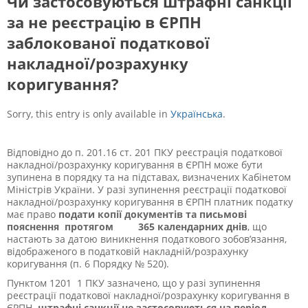
Чи застосовуються штрафні санкції
за не реєстрацію в ЄРПН
заблокованої податкової
накладної/розрахунку
коригування?
Sorry, this entry is only available in
Українська
.
Відповідно до п. 201.16 ст. 201 ПКУ реєстрація податкової
накладної/розрахунку коригування в ЄРПН може бути
зупинена в порядку та на підставах, визначених Кабінетом
Міністрів України. У разі зупинення реєстрації податкової
накладної/розрахунку коригування в ЄРПН платник податку
має право
подати копії документів та письмові
пояснення протягом 365 календарних днів
, що
настають за датою виникнення податкового зобов’язання,
відображеного в податковій накладній/розрахунку
коригування (п. 6 Порядку № 520).
Пунктом 120
1
1 ПКУ зазначено, що у разі зупинення
реєстрації податкової накладної/розрахунку коригування в
ЄРПН
штрафні санкції
не застосовуються на період