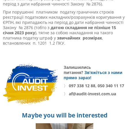
період з дати набрання чинності Закону № 2876).
При порушенні платником податку граничних строків
реєстрації податкових накладних/розрахунків коригування у
ЄРПН, які припадають на період до дати набрання чинності
Закону № 2876 (тобто з
датою складання не пізніше 15
січня 2023 року
), тягне за собою накладання на такого
платника податку штраф у
звичайних розмірах
,
встановлених п. 120
1
1.2 ПКУ.
Залишились
питання?
Зв’яжіться з нами
прямо зараз!
〉
097 338 12 88, 050 340 11 17
〉
af@audit-invest.com.ua
Maybe you will be interested