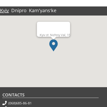
Kyiv
Dnipro
Kam'yansʹke
Kyiv st. Nizhniy Val, 15
CONTACTS
(068)685-86-81