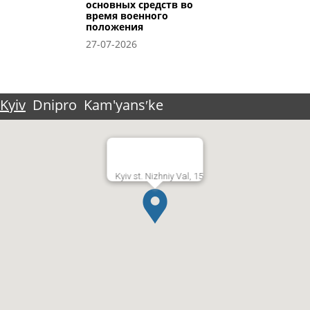
основных средств во
время военного
положения
27-07-2026
Kyiv
Dnipro
Kam'yansʹke
Kyiv st. Nizhniy Val, 15