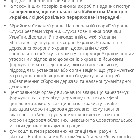
предметів речового забезпечення,
а також інших товарів, виконаних робіт, наданих послуг
за переліком, що визначається Кабінетом Міністрів
України
, які
добровільно перераховані (передані)
Збройним Силам України, Національній гвардії України,
Службі безпеки України, Службі зовнішньої розвідки
України, Державній прикордонній службі України,
Міністерству внутрішніх справ України, Управлінню
державної охорони України, Державній службі
спеціального зв’язку та захисту інформації України, іншим
утвореним відповідно до законів України військовим
формуванням, їх з’єднанням, військовим частинам,
підрозділам, установам або організаціям, що утримуються
за рахунок коштів державного бюджету, для потреб
забезпечення оборони держави та наданої гуманітарної
допомоги,
центральному органу виконавчої влади, що забезпечує
формування та реалізує державну політику у сфері
цивільного захисту, сил цивільного захисту та/або
закладам охорони здоров’я державної, комунальної
власності, та/або структурним підрозділам з питань
охорони здоров’я обласних, Київської та Севастопольської
міських державних адміністрацій,
сум коштів, перерахованих на спеціальні рахунки,
відкриті Національним банком України для збору коштів.