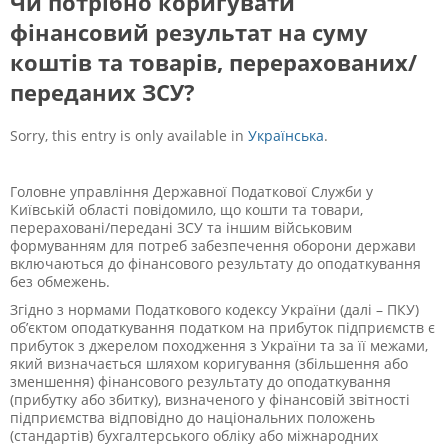
Чи потрібно коригувати
фінансовий результат на суму
коштів та товарів, перерахованих/
переданих ЗСУ?
Sorry, this entry is only available in
Українська
.
Головне управління Державної Податкової Служби у
Київській області повідомило, що кошти та товари,
перераховані/передані ЗСУ та іншим військовим
формуванням для потреб забезпечення оборони держави
включаються до фінансового результату до оподаткування
без обмежень.
Згідно з нормами Податкового кодексу України (далі – ПКУ)
об’єктом оподаткування податком на прибуток підприємств є
прибуток з джерелом походження з України та за її межами,
який визначається шляхом коригування (збільшення або
зменшення) фінансового результату до оподаткування
(прибутку або збитку), визначеного у фінансовій звітності
підприємства відповідно до національних положень
(стандартів) бухгалтерського обліку або міжнародних