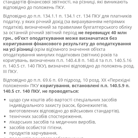
стандартів фінансової звітності, на різниці, які виникають
відповідно до положень ПКУ.
Відповідно до п.п. 134.1.1 п. 134.1 ст. 134 ПКУ для платників
податку, у яких річний дохід (за вирахуванням непрямих
податків), визначений за правилами бухгалтерського обліку
за останній річний звітний період
не перевищує 40 млн
грн., об’єкт оподаткування
може визначатися без
коригування фінансового результату
до оподаткування
на усі різниці
(крім від’ємного значення об’єкта
оподаткування минулих податкових (звітних) років та
коригувань, визначених п.п. 140.4.8 п. 140.4 та п.п. 140.5.16
п. 140.5 ст. 140 ПКУ), визначені відповідно до положень розд.
ІІІ ПКУ.
Відповідно до п.п. 69.6 п. 69 підрозд. 10 розд. ХХ «Перехідні
положення» ПКУ
коригування, встановлені п.п. 140.5.9 п.
140.5 ст. 140 ПКУ, не проводяться:
щодо сум коштів або вартості спеціальних засобів
індивідуального захисту (касок, бронежилетів,
виготовлених відповідно до військових стандартів),
технічних засобів спостереження,
лікарських засобів та медичних виробів,
засобів особистої гігієни,
продуктів харчування,