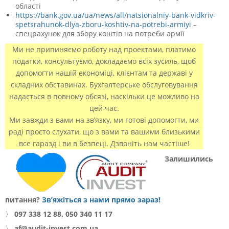
області
https://bank.gov.ua/ua/news/all/natsionalniy-bank-vidkriv-
spetsrahunok-dlya-zboru-koshtiv-na-potrebi-armiyi
–
спецрахунок для збору коштів на потреби армії
Ми не припиняємо роботу над проектами, платимо
податки, консультуємо, докладаємо всіх зусиль, щоб
допомогти нашій економіці, клієнтам та державі у
складних обставинах. Бухгалтерське обслуговування
надається в повному обсязі, наскільки це можливо на
цей час.
Ми завжди з вами на зв’язку, ми готові допомогти, ми
раді просто слухати, що з вами та вашими близькими
все гаразд і ви в безпеці. Дзвоніть нам частіше!
Залишились
питання?
Зв’яжіться з нами прямо зараз!
〉
097 338 12 88, 050 340 11 17
〉
af@audit-invest.com.ua