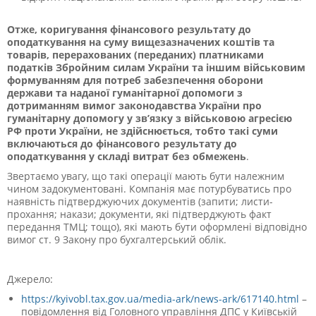
Отже,
коригування фінансового результату до
оподаткування на суму вищезазначених коштів та
товарів, перерахованих (переданих) платниками
податків
Збройним силам України та іншим військовим
формуванням для потреб забезпечення оборони
держави та наданої гуманітарної допомоги з
дотриманням вимог законодавства України про
гуманітарну допомогу у зв’язку з військовою агресією
РФ проти України, не здійснюється, тобто такі
суми
включаються до фінансового результату до
оподаткування у складі витрат без обмежень
.
Звертаємо увагу, що такі операції мають бути належним
чином задокументовані. Компанія має потурбуватись про
наявність підтверджуючих документів (запити; листи-
прохання; накази; документи, які підтверджують факт
передання ТМЦ; тощо), які мають бути оформлені відповідно
вимог ст. 9 Закону про бухгалтерський облік.
Джерело:
https://kyivobl.tax.gov.ua/media-ark/news-ark/617140.html
–
повідомлення від Головного управління ДПС у Київській