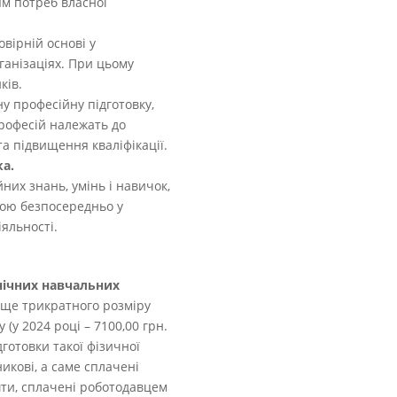
м потреб власної
вірній основі у
анізаціях.
При цьому
ків.
 професійну підготовку,
професій належать до
та підвищення кваліфікації.
ка.
их знань, умінь і навичок,
дою безпосередньо у
яльності.
нічних навчальних
вище трикратного розміру
 (у 2024 році – 7100,00 грн.
дготовки такої фізичної
икові, а саме сплачені
ти, сплачені роботодавцем