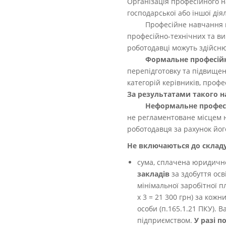
Організація професійного 
господарської або іншої дія
Професійне навчання п
професійно-технічних та ви
роботодавці можуть здійсн
Формальне професій
перепідготовку та підвищенн
категорій керівників, профес
За результатами такого н
Неформальне профес
не регламентоване місцем н
роботодавця за рахунок його
Не включаються до складу
сума, сплачена юридичн
закладів
за здобуття осв
мінімальної заробітної пл
х 3 = 21 300 грн)
за кожн
особи (п.165.1.21 ПКУ).
Ва
підприємством.
У разі 