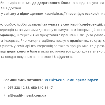
соби прирівнюються
до додаткового блага
та оподатковуються 
ю
18 відсотків.
я у
зв’язку з підвищенням кваліфікації (перепідготовкою)
пла
ою особою (роботодавцем)
за участь у семінарі (конференції),
у
ференції) та за умовами договору отримувачем інформаційно-ко
одавець),
інтереси якої представляє працівник. Якщо за умов
м інформаційно-консультаційних послуг є
працівник,
то суму,
 участь у семінарі (конференції) за такого працівника, слід роз
ляді
додаткового блага
, який включається до складу загального
 та оподатковується за ставкою
18 відсотків.
Залишились питання?
Зв’яжіться з нами прямо зараз!
〉
097 338 12 88, 050 340 11 17
〉
af@audit-invest.com.ua