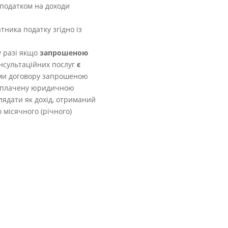
податком на доходи
тника податку
згідно із
 разі якщо
запрошеною
нсультаційних послуг
є
ами договору запрошеною
 сплачену юридичною
глядати як дохід, отриманий
 місячного (річного)