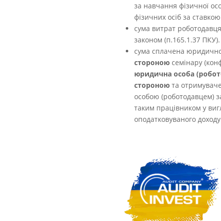
за навчання фізичної о
фізичних осіб за ставко
сума витрат роботодавц
законом
(п.165.1.37 ПКУ).
сума сплачена юридичн
стороною
семінару (кон
юридична особа (робот
стороною
та отримуваче
особою (роботодавцем) за
таким працівником у виг
оподатковуваного доходу