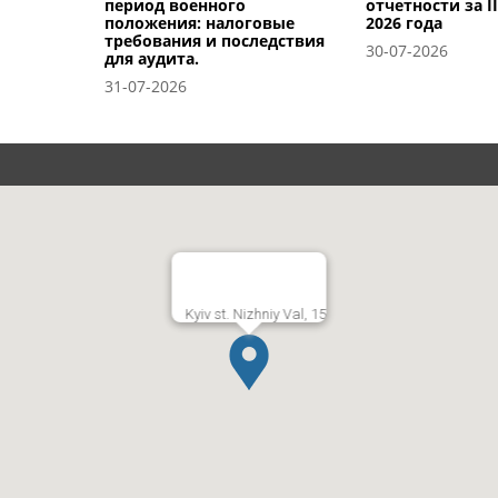
период военного
отчетности за I
положения: налоговые
2026 года
требования и последствия
30-07-2026
для аудита.
31-07-2026
Kyiv st. Nizhniy Val, 15