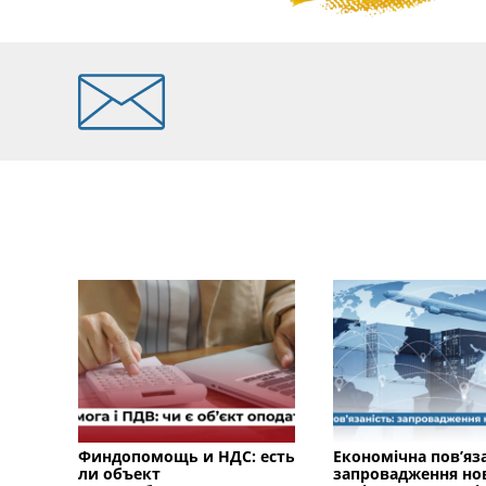
Финдопомощь и НДС: есть
Економічна пов’яза
ли объект
запровадження но