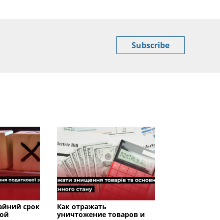
Subscribe
райний срок
Как отражать
вой
уничтожение товаров и