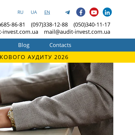
RU
UA
EN
)685-86-81
(097)338-12-88
(050)340-11-17
t-invest.com.ua
mail@audit-invest.com.ua
Blog
Contacts
КОВОГО АУДИТУ 2026