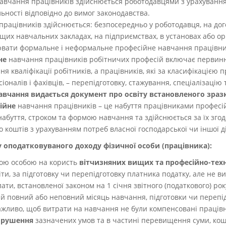
навчання працівників здійснюється роботодавцями з урахування
льності відповідно до вимог законодавства.
рацівників здійснюється: безпосередньо у роботодавця, на дого
щих навчальних закладах, на підприємствах, в установах або орг
ювати формальне і неформальне професійне навчання працівни
не
навчання працівників робітничих професій включає первинну
я кваліфікації робітників, а працівників, які за класифікацією 
іоналів і фахівців, – перепідготовку, стажування, спеціалізацію 
авчання видається документ про освіту встановленого зраз
ійне
навчання працівників – це набуття працівниками професійн
абуття, строком та формою навчання та здійснюється за їх зго
 коштів з урахуванням потреб власної господарської чи іншої ді
 оподатковуваного доходу фізичної особи (працівника):
ою особою на користь
вітчизняних вищих та професійно-тех
іти, за підготовку чи перепідготовку платника податку, але не 
ати, встановленої законом на 1 січня звітного (податкового) року
ий повний або неповний місяць навчання
, підготовки чи перепі
жливо, щоб витрати на навчання не були компенсовані працівн
порушення
зазначених умов та в частині перевищення суми, кош