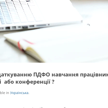
одаткуванню ПДФО навчання працівник
і або конференції ?
able in
Українська
.