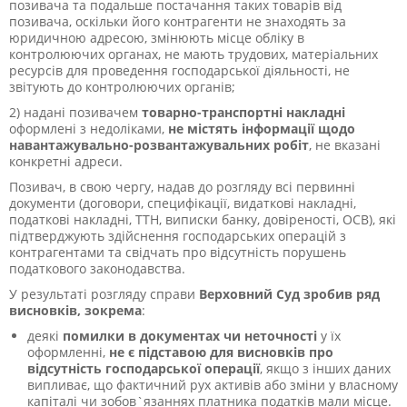
позивача та подальше постачання таких товарів від
позивача, оскільки його контрагенти не знаходять за
юридичною адресою, змінюють місце обліку в
контролюючих органах, не мають трудових, матеріальних
ресурсів для проведення господарської діяльності, не
звітують до контролюючих органів;
2) надані позивачем
товарно-транспортні накладні
оформлені з недоліками,
не містять інформації щодо
навантажувально-розвантажувальних робіт
, не вказані
конкретні адреси.
Позивач, в свою чергу, надав до розгляду всі первинні
документи (договори, специфікації, видаткові накладні,
податкові накладні, ТТН, виписки банку, довіреності, ОСВ), які
підтверджують здійснення господарських операцій з
контрагентами та свідчать про відсутність порушень
податкового законодавства.
У результаті розгляду справи
Верховний Суд зробив ряд
висновків, зокрема
:
деякі
помилки в документах чи неточності
у їх
оформленні,
не є підставою для висновків про
відсутність господарської операції
, якщо з інших даних
випливає, що фактичний рух активів або зміни у власному
капіталі чи зобов`язаннях платника податків мали місце.