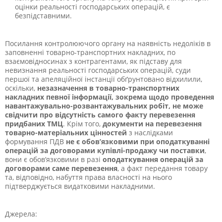
оцінки реальності господарських операцій, є
безпідставними.
Посилання контролюючого органу на наявність недоліків в
заповненні товарно-транспортних накладних, по
взаємовідносинах з контрагентами, як підставу для
невизнання реальності господарських операцій, суди
першої та апеляційної інстанції обґрунтовано відхилили,
оскільки,
незазначення в товарно-транспортних
накладних певної інформації, зокрема щодо проведення
навантажувально-розвантажувальних робіт, не може
свідчити про відсутність самого факту перевезення
придбаних ТМЦ
. Крім того,
документи на перевезення
товарно-матеріальних цінностей
з наслідками
формування ПДВ
не є обов’язковими при оподаткуванні
операцій за договорами купівлі-продажу чи поставки
,
вони є обов’язковими в разі
оподаткування операцій за
договорами саме перевезення
, а факт передання товару
та, відповідно, набуття права власності на нього
підтверджується видатковими накладними.
Джерела: