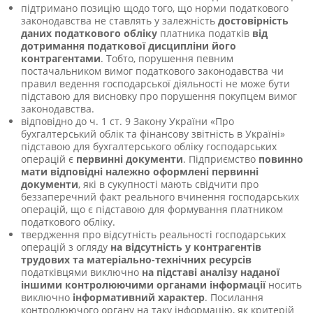
підтримано позицію щодо того, що норми податкового
законодавства не ставлять у залежність
достовірність
даних податкового обліку
платника податків
від
дотримання податкової дисципліни його
контрагентами
. Тобто, порушення певним
постачальником вимог податкового законодавства чи
правил ведення господарської діяльності не може бути
підставою для висновку про порушення покупцем вимог
законодавства.
відповідно до ч. 1 ст. 9 Закону України «Про
бухгалтерський облік та фінансову звітність в Україні»
підставою для бухгалтерського обліку господарських
операцій є
первинні документи
. Підприємство
повинно
мати відповідні належно оформлені первинні
документи
, які в сукупності мають свідчити про
беззаперечний факт реального вчинення господарських
операцій, що є підставою для формування платником
податкового обліку.
твердження про відсутність реальності господарських
операцій з огляду
на відсутність у контрагентів
трудових та матеріально-технічних ресурсів
податківцями виключно
на підставі аналізу наданої
іншими контролюючими органами інформації
носить
виключно
інформативний характер
. Посилання
контролюючого органу на таку інформацію, як критерій