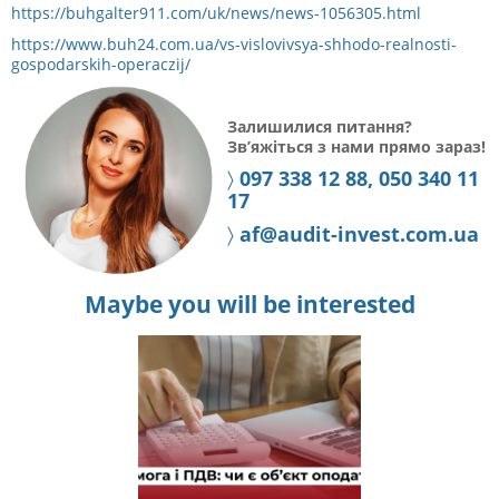
https://buhgalter911.com/uk/news/news-1056305.html
https://www.buh24.com.ua/vs-vislovivsya-shhodo-realnosti-
gospodarskih-operaczij/
Залишилися питання?
Зв’яжіться з нами прямо зараз!
〉
097 338 12 88, 050 340 11
17
〉
af@audit-invest.com.ua
Maybe you will be interested