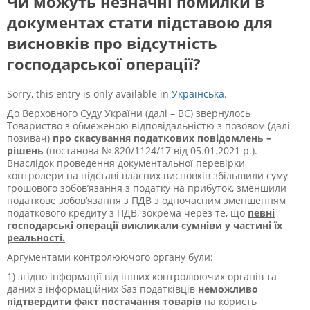
Чи можуть незначні помилки в
документах стати підставою для
висновків про відсутність
господарської операції?
Sorry, this entry is only available in
Українська
.
До Верховного Суду України (далі – ВС) звернулось
Товариство з обмеженою відповідальністю з позовом (далі –
позивач)
про скасування податкових повідомлень –
рішень
(постанова № 820/1124/17 від 05.01.2021 р.).
Внаслідок проведення документальної перевірки
контролери на підставі власних висновків збільшили суму
грошового зобов’язання з податку на прибуток, зменшили
податкове зобов’язання з ПДВ з одночасним зменшенням
податкового кредиту з ПДВ, зокрема через те, що
певні
господарські операції викликали сумніви у частині їх
реальності.
Аргументами контролюючого органу були:
1) згідно інформації від інших контролюючих органів та
даних з інформаційних баз податківців
неможливо
підтвердити факт постачання товарів
на користь