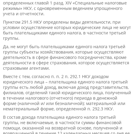
определенных главой 1 разд. XIV «Специальные налоговые
режимы» НКУ, с одновременным ведением упрощенного
учета и отчетности.
Пунктом 291.5 НКУ определены виды деятельности, при
условии осуществление которых юридические лица не могут
быть плательщиками единого налога, в частности третьей
группы.
Да, не могут быть плательщиками единого налога третьей
группы субъекты хозяйствования, которые осуществляют
деятельность в сфере финансового посредничества, кроме
деятельности в сфере страхования, которое осуществляется
страховыми агентами.
Вместе с тем, согласно п. п.​ 2 п. 292.1 НКУ доходом
юридического лица – плательщика единого налога третьей
группы есть любой доход, включая доход представительств,
филиалов, отделений такой юридического лица, полученный
в течении налогового (отчетного) периода в денежной
форме (наличной и/ или безналичной); материальной или
нематериальный форме, определенной п. 292.3 НКУ.
В состав дохода плательщика единого налога третьей
группы, не включаемые, в частности суммы финансовой
помощи, оказанной на возвратной основе, полученной и
возвращенной в течение 12 календарных месяцев со дня ее