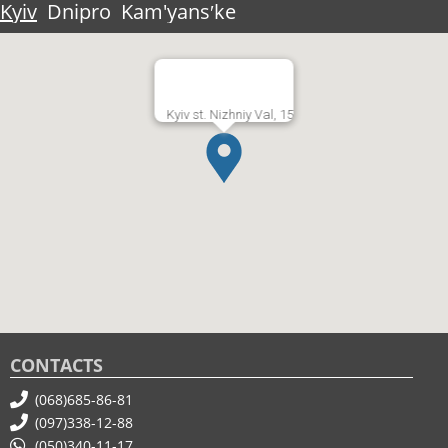
Kyiv
Dnipro
Kam'yansʹke
Kyiv st. Nizhniy Val, 15
CONTACTS
(068)685-86-81
(097)338-12-88
(050)340-11-17