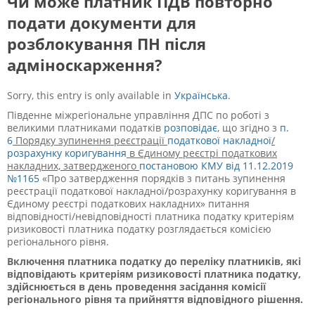
Чи може платник ПДВ повторно
подати документи для
розблокування ПН після
адміноскарження?
Sorry, this entry is only available in
Українська
.
Південне міжрегіональне управління ДПС по роботі з
великими платниками податків
розповідає
, що згідно з
п.
6
Порядку зупинення реєстрації
податкової накладної
/
розрахунку коригування
в Єдиному реєстрі податкових
накладних, затвердженого
постановою КМУ від 11.12.2019
№1165
«Про затвердження порядків з питань зупинення
реєстрації податкової накладної/розрахунку коригування в
Єдиному реєстрі податкових накладних» питання
відповідності/невідповідності платника податку критеріям
ризиковості платника податку розглядається комісією
регіонального рівня.
Включення платника податку до переліку платників, які
відповідають критеріям ризиковості платника податку,
здійснюється в день проведення засідання комісії
регіонального рівня та прийняття відповідного рішення.