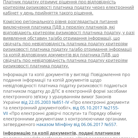
Платник податку отримує рішення про відповідність
критеріям ризиковості платника податку через електронний
кабінет у день прийняття такого рішення.
Комісією регіонального рівня розглядається питання
виключення платника ПДВ з переліку платників, які
відповідають критеріям ризиковості платника податку, у разі
виявлення обставин та/або отримання інформації, що
свідчать про невідповідність платника податку критеріям
ризиковості платника податку та/або отримання інформації
та копій відповідних документів від платника ПДВ, що
свідчать про невідповідність платника податку критеріям
ризиковості платника податку.
Інформація та копії документів у вигляді Повідомлення про
подання інформації та копій документів щодо
невідповідності платника податку ризиковості подаються
платником податку до ДПС в електронній формі засобами
електронного зв’язку з урахуванням вимог Законів
України
від 22.05.2003 №851-IV
«Про електронні документи
та електронний документообіг»,
від 05.10.2017 №2155-
VII
«Про електронні довірчі послуги» та Порядку обміну
електронними документами з контролюючими органами,
затвердженого
наказом Мінфіну від 06.06.2017 №557
.
Інформацію та копії документів, подані платником