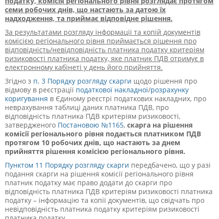
податку, комісія регіонального рівня розглядає протягом
семи робочих днів, що настають за датою їх
надходження, та приймає відповідне рішення.
За результатами розгляду інформації та копій документів
комісією регіонального рівня приймається рішення про
відповідність/невідповідність платника податку критеріям
ризиковості платника податку, яке платник ПДВ отримує в
електронному кабінеті у день його прийняття.
Згідно з
п. 3 Порядку розгляду скарги
щодо рішення про
відмову в реєстрації
податкової накладної
/
розрахунку
коригування
в Єдиному реєстрі податкових накладних, про
неврахування таблиці даних платника ПДВ, про
відповідність платника ПДВ критеріям ризиковості,
затвердженого
Постановою №1165
,
скарга на рішення
комісії регіонального рівня подається платником ПДВ
протягом 10 робочих днів, що настають за днем
прийняття рішення комісією регіонального рівня.
Пунктом 11 Порядку розгляду скарги
передбачено, що у разі
подання скарги на рішення комісії регіонального рівня
платник податку має право додати до скарги про
відповідність платника ПДВ критеріям ризиковості платника
податку – інформацію та копії документів, що свідчать про
невідповідність платника податку критеріям ризиковості
платника податку.