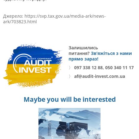
Джерело: https://svp.tax.gov.ua/media-ark/news-
ark/703823.html
Залишились
питання?
Зв’яжіться з нами
прямо зараз!
〉
097 338 12 88, 050 340 11 17
〉
af@audit-invest.com.ua
Maybe you will be interested