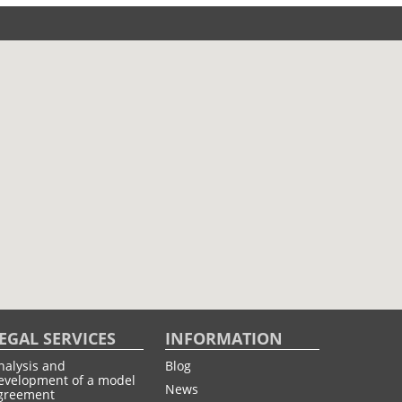
EGAL SERVICES
INFORMATION
nalysis and
Blog
evelopment of a model
News
greement