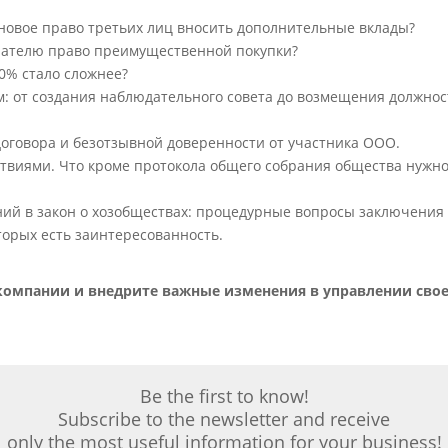
 новое право третьих лиц вносить дополнительные вклады?
пателю право преимущественной покупки?
50% стало сложнее?
м: от создания наблюдательного совета до возмещения должно
договора и безотзывной доверенности от участника ООО.
ствиями. Что кроме протокола общего собрания общества нужно
ний в закон о хозобществах: процедурные вопросы заключения
торых есть заинтересованность.
 компании и внедрите важные изменения в управлении сво
Be the first to know!
Subscribe to the newsletter and receive
only the most useful information for your business!