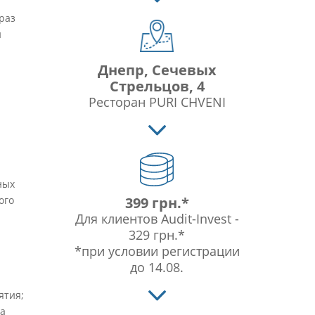
раз
и
Днепр, Сечевых
Стрельцов, 4
Ресторан PURI CHVENI
ных
ого
399 грн.*
Для клиентов Audit-Invest -
329 грн.*
*при условии регистрации
до 14.08.
ятия;
та