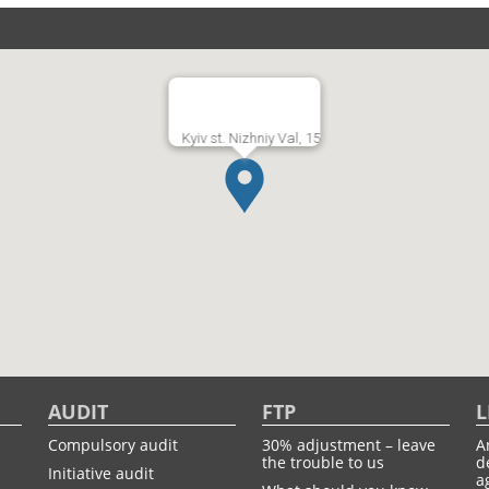
Kyiv st. Nizhniy Val, 15
AUDIT
FTP
L
Compulsory audit
30% adjustment – leave
A
the trouble to us
d
Initiative audit
a