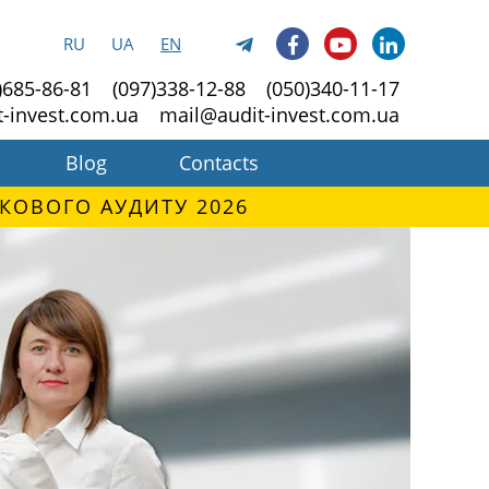
RU
UA
EN
)685-86-81
(097)338-12-88
(050)340-11-17
t-invest.com.ua
mail@audit-invest.com.ua
Blog
Contacts
КОВОГО АУДИТУ 2026