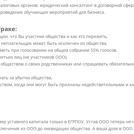
алоговых органов; юридический консалтинг в договорной сфер
проведение обучающих мероприятий для бизнеса.
траке:
ии, что Вы участник общества и как это пережить,
ал неплательщик может быть исключен из общества,
 иметь при голосовании на общем собрании 55% голосов,
етьих лиц (не участников ООО),
 обществом о своих родственниках или спрашивать обязательн
чать за убытки общества,
твом, когда они могут быть признаны недействительными и ка
мер уставного капитала только в ЕГРПОУ. Устав ООО теперь не 
исключения из ООО до ликвидации общества. А ваша доля в ООО