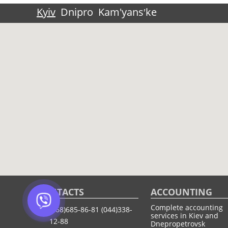
Kyiv
Dnipro
Kam'yansʹke
CONTACTS
ACCOUNTING
Complete accounting
(068)685-86-81
(044)338-
services in Kiev and
12-88
Dnepropetrovsk