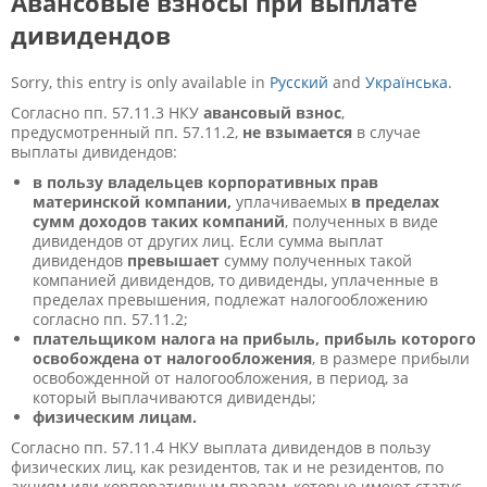
Авансовые взносы при выплате
дивидендов
Sorry, this entry is only available in
Русский
and
Українська
.
Согласно пп. 57.1
1
.3 НКУ
авансовый взнос
,
предусмотренный пп. 57.1
1
.2,
не взымается
в случае
выплаты дивидендов:
в пользу владельцев корпоративных прав
материнской компании,
уплачиваемых
в пределах
сумм доходов таких компаний
, полученных в виде
дивидендов от других лиц. Если сумма выплат
дивидендов
превышает
сумму полученных такой
компанией дивидендов, то дивиденды, уплаченные в
пределах превышения, подлежат налогообложению
согласно пп. 57.1
1
.2;
плательщиком налога на прибыль, прибыль которого
освобождена от налогообложения
, в размере прибыли
освобожденной от налогообложения, в период, за
который выплачиваются дивиденды;
физическим лицам.
Согласно пп. 57.1
1
.4 НКУ выплата дивидендов в пользу
физических лиц, как резидентов, так и не резидентов, по
акциям или корпоративным правам, которые имеют статус,