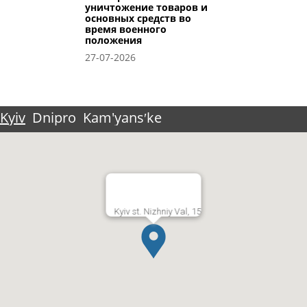
уничтожение товаров и
основных средств во
время военного
положения
27-07-2026
Kyiv
Dnipro
Kam'yansʹke
Kyiv st. Nizhniy Val, 15