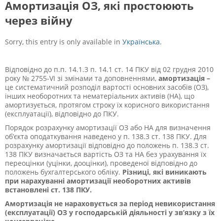
Амортизація ОЗ, які простоюють
через війну
Sorry, this entry is only available in
Українська
.
Відповідно до п.п. 14.1.3 п. 14.1 ст. 14 ПКУ від 02 грудня 2010
року № 2755-VI зі змінами та доповненнями,
амортизація –
це систематичний розподіл вартості основних засобів (ОЗ),
інших необоротних та нематеріальних активів (НА), що
амортизується, протягом строку їх корисного використання
(експлуатації), відповідно до ПКУ.
Порядок розрахунку амортизації ОЗ або НА для визначення
об’єкта оподаткування наведено у п. 138.3 ст. 138 ПКУ. Для
розрахунку амортизації відповідно до положень п. 138.3 ст.
138 ПКУ визначається вартість ОЗ та НА без урахування їх
переоцінки (уцінки, дооцінки), проведеної відповідно до
положень бухгалтерського обліку.
Різниці, які виникають
при нарахуванні амортизації необоротних активів
встановлені ст. 138 ПКУ.
Амортизація не нараховується за період невикористання
(експлуатації) ОЗ у господарській діяльності у зв’язку з їх