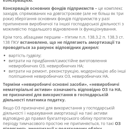
консервацією.
Консервація основних фондів підприємств –
це комплекс
заходів, спрямованих на довгострокове (але не більш як три
роки) зберігання основних фондів підприємств у разі
припинення виробничої та іншої господарської діяльності з
можливістю подальшого відновлення їх функціонування.
Крім того, абзацами першим – п’ятим п.п. 138.3.2 п. 138.3 ст.
138 ПКУ
встановлено, що не підлягають амортизації та
проводяться за рахунок відповідних джерел:
вартість гудвілу;
витрати на придбання/самостійне виготовлення
невиробничих ОЗ, невиробничих НА;
витрати на ремонт, реконструкцію, модернізацію або інші
поліпшення невиробничих ОЗ, невиробничих НА.
Терміни «невиробничі основні засоби», «невиробничі
нематеріальні активи» означають відповідно ОЗ та НА,
не призначені для використання в господарській
діяльності платника податку.
Якщо ОЗ призначені для використання у господарській
діяльності і нарахування амортизації на такі активи
відповідно до правил бухгалтерського обліку протягом
періоду тимчасового простою не припиняється, то такі
ОЗ
підлягають амортизації у податковому обліку.