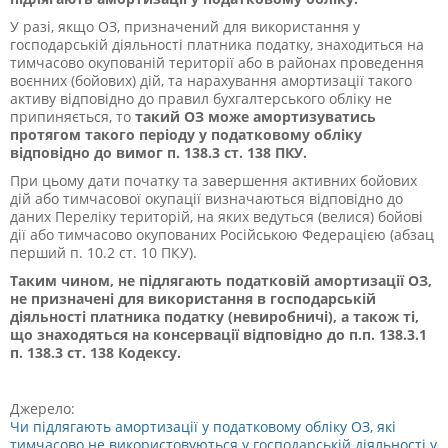
У разі, якщо ОЗ, призначений для використання у
господарській діяльності платника податку, знаходиться на
тимчасово окупованій території або в районах проведення
воєнних (бойових) дій, та нарахування амортизації такого
активу відповідно до правил бухгалтерського обліку не
припиняється, то
такий ОЗ може амортизуватись
протягом такого періоду у податковому обліку
відповідно до вимог п. 138.3 ст. 138 ПКУ.
При цьому дати початку та завершення активних бойових
дій або тимчасової окупації визначаються відповідно до
даних Переліку територій, на яких ведуться (велися) бойові
дії або тимчасово окупованих Російською Федерацією (абзац
перший п. 10.2 ст. 10 ПКУ).
Таким чином, не підлягають податковій амортизації ОЗ,
не призначені для використання в господарській
діяльності платника податку (невиробничі), а також ті,
що знаходяться на консервації відповідно
до п.п. 138.3.1
п. 138.3 ст. 138 Кодексу.
Джерело:
Чи підлягають амортизації у податковому обліку ОЗ, які
тимчасово не використовуються у господарській діяльності у