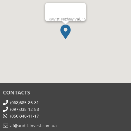
Kyiv st. Nizhniy Val, 15
CONTACTS
(068)685-86-81
(097)338-12-88
(050)340-11-17
af@audit-invest.com.ua