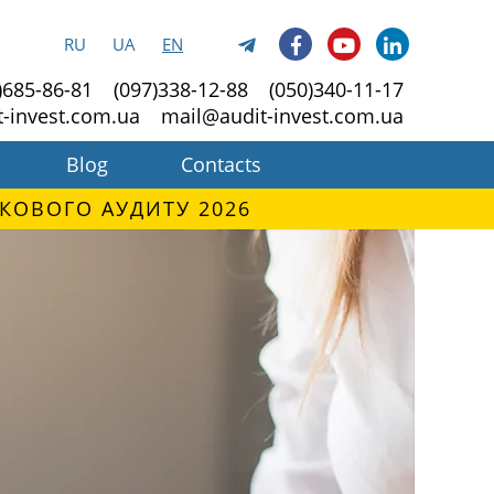
RU
UA
EN
)685-86-81
(097)338-12-88
(050)340-11-17
t-invest.com.ua
mail@audit-invest.com.ua
Blog
Contacts
КОВОГО АУДИТУ 2026