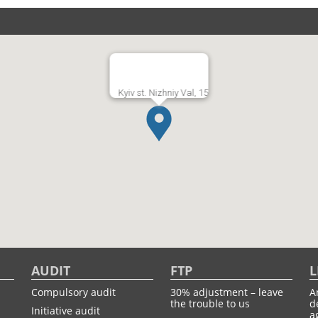
Kyiv st. Nizhniy Val, 15
AUDIT
FTP
L
Compulsory audit
30% adjustment – leave
A
the trouble to us
d
Initiative audit
a