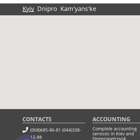
Kyiv
Dnipro
Kam'yansʹke
CONTACTS
ACCOUNTING
Complete accounting
(068)685-86-81
(044)338-
services in Kiev and
12-88
Dnepropetrovsk