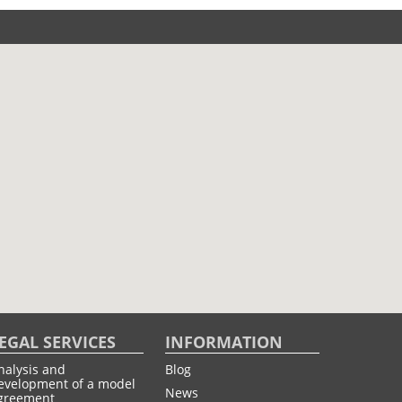
EGAL SERVICES
INFORMATION
nalysis and
Blog
evelopment of a model
News
greement