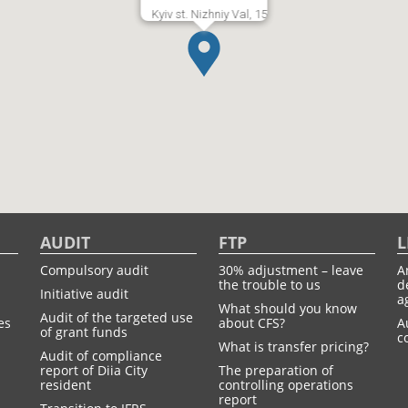
Kyiv st. Nizhniy Val, 15
AUDIT
FTP
L
Compulsory audit
30% adjustment – leave
A
the trouble to us
d
Initiative audit
a
What should you know
Audit of the targeted use
es
about CFS?
A
of grant funds
c
What is transfer pricing?
Audit of compliance
report of Diia City
The preparation of
resident
controlling operations
report