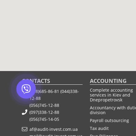
CONTACTS
ACCOUNTING
Complete accounting
(068)685-86-81
(044)338-
services in Kiev and
12-88
Dnepropetrovsk
(056)745-12-88
Accountancy with duti
(097)338-12-88
division
(056)745-14-05
Payroll outsourcing
Tax audit
af@audit-invest.com.ua