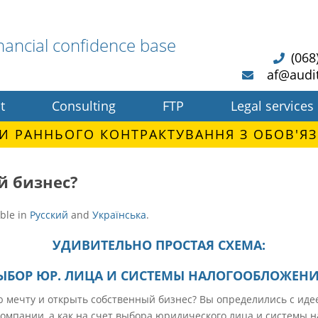
nancial confidence base
(068
af@audi
t
Consulting
FTP
Legal services
И РАННЬОГО КОНТРАКТУВАННЯ З ОБОВ'ЯЗ
й бизнес?
able in
Русский
and
Українська
.
УДИВИТЕЛЬНО ПРОСТАЯ СХЕМА:
ЫБОР ЮР. ЛИЦА И СИСТЕМЫ НАЛОГООБЛОЖЕН
 мечту и открыть собственный бизнес? Вы определились с иде
омпании, а как на счет выбора юридического лица и системы 