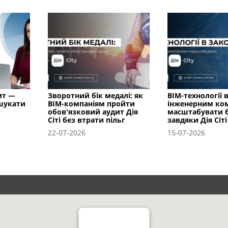
ит —
Зворотний бік медалі: як
BIM-технології в
 шукати
BIM-компаніям пройти
інженерним ко
обов'язковий аудит Дія
масштабувати б
Сіті без втрати пільг
завдяки Дія Сіті
22-07-2026
15-07-2026