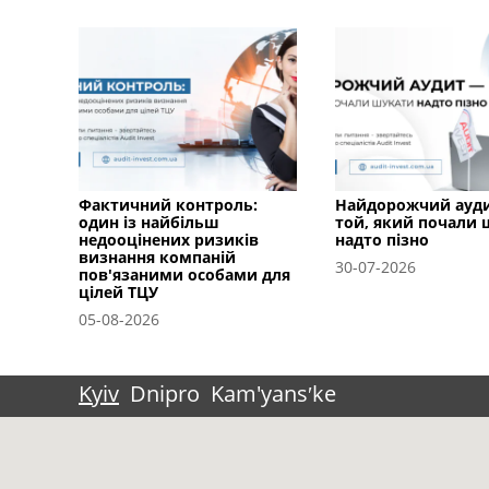
Фактичний контроль:
Найдорожчий ауд
один із найбільш
той, який почали
недооцінених ризиків
надто пізно
визнання компаній
30-07-2026
пов'язаними особами для
цілей ТЦУ
05-08-2026
Kyiv
Dnipro
Kam'yansʹke