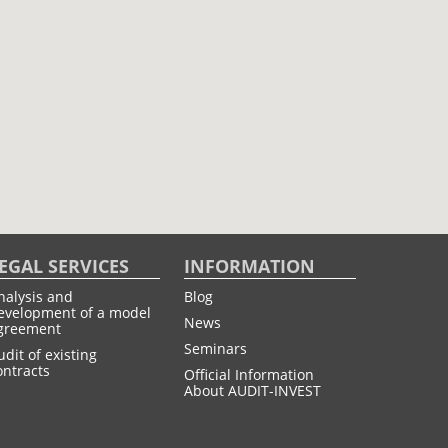
EGAL SERVICES
INFORMATION
nalysis and
Blog
evelopment of a model
News
greement
Seminars
udit of existing
ontracts
Official Information
About AUDIT-INVEST