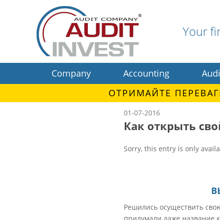
Your fi
Company
Accounting
Audi
ОТРИМАЙТЕ ПЕРЕВАГ
01-07-2016
Как открыть сво
Sorry, this entry is only avail
В
Решились осуществить свою
придумали даже название к