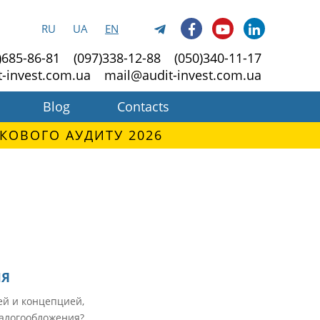
RU
UA
EN
)685-86-81
(097)338-12-88
(050)340-11-17
t-invest.com.ua
mail@audit-invest.com.ua
Blog
Contacts
КОВОГО АУДИТУ 2026
ИЯ
ей и концепцией,
налогообложения?