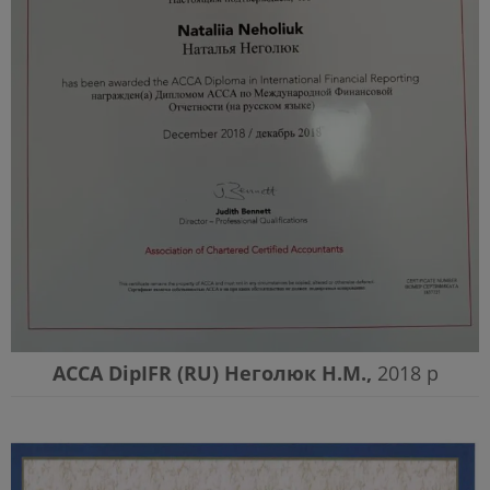
АССА DipIFR (RU) Неголюк Н.М.,
2018 р