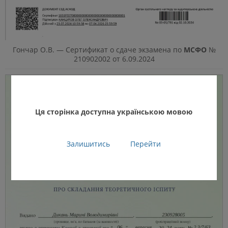
Гончар О.В. — Сертификат о сдаче экзамена по
МСФО
№
210902002 от 6.09.2024
Ця сторінка доступна українською мовою
Залишитись
Перейти