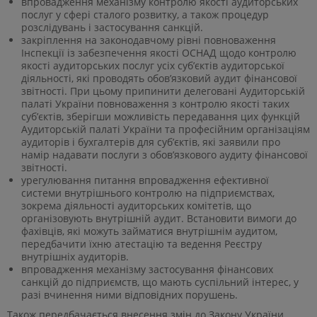
впровадження механізму контролю якості аудиторських
послуг у сфері сталого розвитку, а також процедур
розслідувань і застосування санкцій.
закріплення на законодавчому рівні повноваження
Інспекції із забезпечення якості ОСНАД щодо контролю
якості аудиторських послуг усіх суб’єктів аудиторської
діяльності, які проводять обов’язковий аудит фінансової
звітності. При цьому припинити делеговані Аудиторській
палаті України повноваження з контролю якості таких
суб’єктів, зберігши можливість передавання цих функцій
Аудиторській палаті України та професійним організаціям
аудиторів і бухгалтерів для суб’єктів, які заявили про
намір надавати послуги з обов’язкового аудиту фінансової
звітності.
урегулювання питання впровадження ефективної
системи внутрішнього контролю на підприємствах,
зокрема діяльності аудиторських комітетів, що
організовують внутрішній аудит. Встановити вимоги до
фахівців, які можуть займатися внутрішнім аудитом,
передбачити їхню атестацію та ведення Реєстру
внутрішніх аудиторів.
впровадження механізму застосування фінансових
санкцій до підприємств, що мають суспільний інтерес, у
разі вчинення ними відповідних порушень.
Також передбачається внесення змін до Закону України