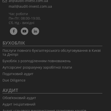
af@audit-invest.com.ua
mail@audit-invest.com.ua
Час роботи
Пн-Пт: 08:00-19:00,
Сб, Нд - вихідні
БУХОБЛІК
Послуги повного бухгалтерського обслуговування в Києві
та Дніпрі
Бухоблік з розподіленням повноважень
Аутсорсинг розрахунку заробітної плати
Податковий аудит
Due Diligence
АУДИТ
Обов’язковий аудит
Аудит ініціативний
Аудит цільового використання грантових коштів