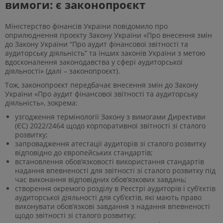
вимоги: є законопроєкт
Міністерство фінансів України повідомило про
оприлюднення проєкту Закону України «Про внесення змін
до Закону України “Про аудит фінансової звітності та
аудиторську діяльність” та інших законів України з метою
вдосконалення законодавства у сфері аудиторської
діяльності» (далі – законопроєкт).
Тож, законопроєкт передбачає внесення змін до Закону
України «Про аудит фінансової звітності та аудиторську
діяльність», зокрема:
узгодження термінології Закону з вимогами Директиви
(ЄС) 2022/2464 щодо корпоративної звітності зі сталого
розвитку;
запровадження атестації аудиторів зі сталого розвитку
відповідно до європейських стандартів;
встановлення обов’язковості використання стандартів
надання впевненості для звітності зі сталого розвитку під
час виконання відповідних обов’язкових завдань;
створення окремого розділу в Реєстрі аудиторів і суб’єктів
аудиторської діяльності для суб’єктів, які мають право
виконувати обов’язкові завдання з надання впевненості
щодо звітності зі сталого розвитку;