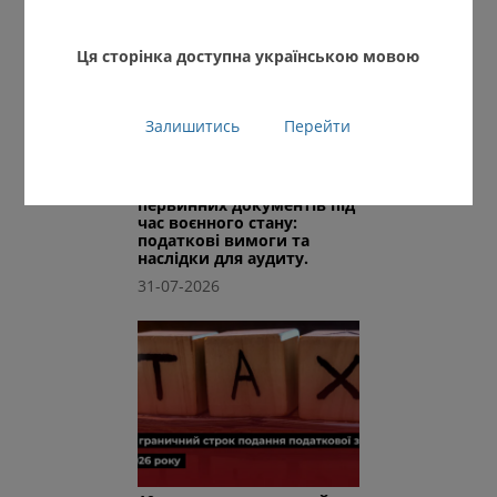
Ця сторінка доступна українською мовою
Залишитись
Перейти
Втрата або недоступність
первинних документів під
час воєнного стану:
податкові вимоги та
наслідки для аудиту.
31-07-2026