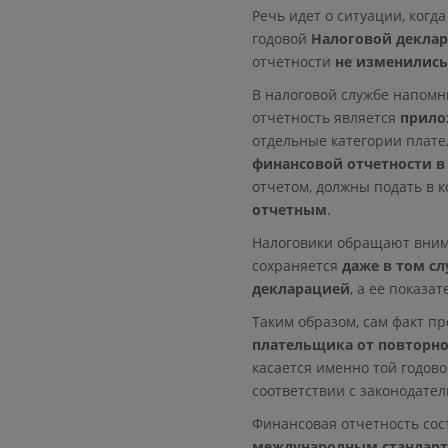
Речь идет о ситуации, ког
годовой
Налоговой деклар
отчетности
не изменились
В налоговой службе напомн
отчетность является
прило
отдельные категории плате
финансовой отчетности в
отчетом, должны подать в 
отчетным
.
Налоговики обращают внима
сохраняется
даже в том сл
декларацией
, а ее показа
Таким образом, сам факт п
плательщика от повторно
касается именно той годов
соответствии с законодател
Финансовая отчетность сос
международным стандарт