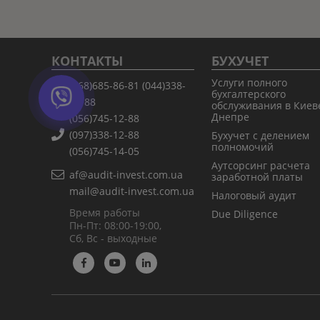
КОНТАКТЫ
БУХУЧЕТ
Услуги полного
(068)685-86-81
(044)338-
бухгалтерского
12-88
обслуживания в Киев
Днепре
(056)745-12-88
(097)338-12-88
Бухучет с делением
полномочий
(056)745-14-05
Аутсорсинг расчета
af@audit-invest.com.ua
заработной платы
mail@audit-invest.com.ua
Налоговый аудит
Время работы
Due Diligence
Пн-Пт: 08:00-19:00,
Сб, Вс - выходные