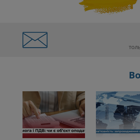
тол
Во