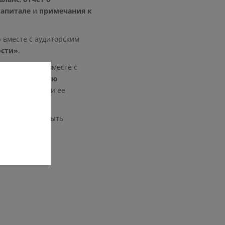
капитале
и
примечания к
 вместе с аудиторским
ости»
.
ю отчетность вместе с
ую финансовую
с декларацией и ее
льщику может быть