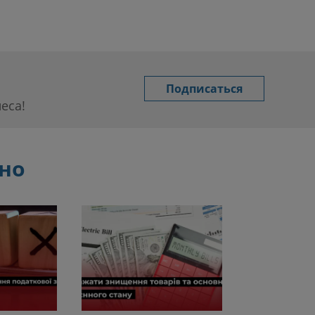
Подписаться
еса!
сно