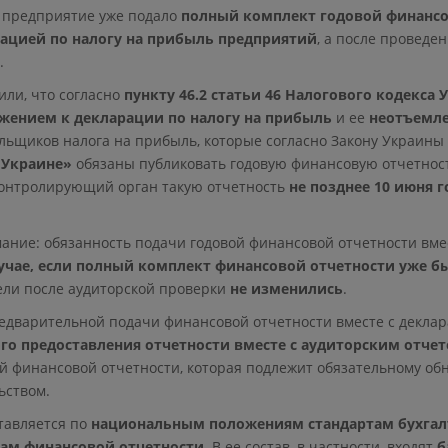
да предприятие уже подало
полный комплект годовой финансо
ацией по налогу на прибыль предприятий
, а после проведе
.
или, что согласно
пункту 46.2 статьи 46 Налогового кодекса
жением к декларации по налогу на прибыль
и ее
неотъемл
льщиков налога на прибыль, которые согласно Закону Украины
 Украине»
обязаны публиковать годовую финансовую отчетност
контролирующий орган такую отчетность
не позднее 10 июня г
ние: обязанность подачи годовой финансовой отчетности вмес
учае, если полный комплект финансовой отчетности уже бы
тели после аудиторской проверки
не изменились
.
редварительной подачи финансовой отчетности вместе с декла
го предоставления отчетности вместе с аудиторским отче
ой финансовой отчетности, которая подлежит обязательному о
ьством.
тавляется по
национальным положениям стандартам бухгалт
ам финансовой отчетности
. В ее состав, в частности, входят
б