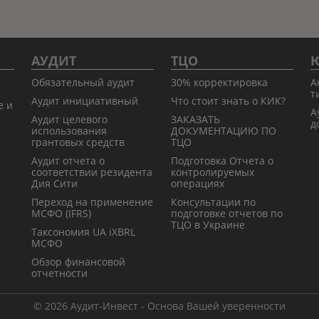
АУДИТ
ТЦО
Ю
Обязательный аудит
30% корректировка
А
т
Аудит инициативный
Что стоит знать о КИК?
е и
А
Аудит целевого
ЗАКАЗАТЬ
д
использования
ДОКУМЕНТАЦИЮ ПО
грантовых средств
ТЦО
Аудит отчета о
Подготовка Отчета о
соответствии резидента
контролируемых
Дия Сити
операциях
Переход на применение
Консультации по
МСФО (IFRS)
подготовке отчетов по
ТЦО в Украине
Таксономия UA iXBRL
МСФО
Обзор финансовой
отчетности
© 2026 Аудит-Инвест - Основа Вашей уверенности