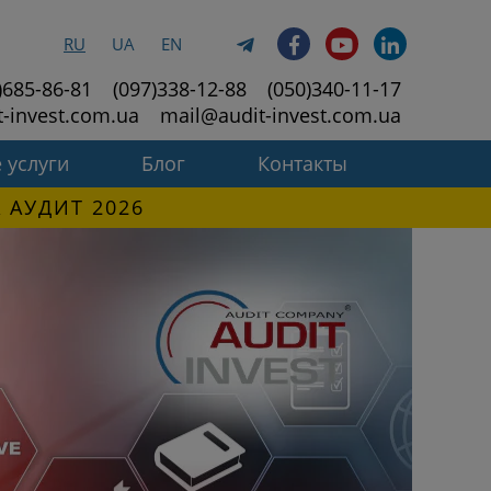
RU
UA
EN
)685-86-81
(097)338-12-88
(050)340-11-17
t-invest.com.ua
mail@audit-invest.com.ua
 услуги
Блог
Контакты
 АУДИТ 2026