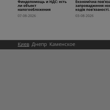
Финдопомощь и НДС: есть
Економічна пов’яза
ли объект
запровадження но
налогообложения
кодів пов’язаності.
07-08-2026
03-08-2026
Киев
Днепр
Каменское