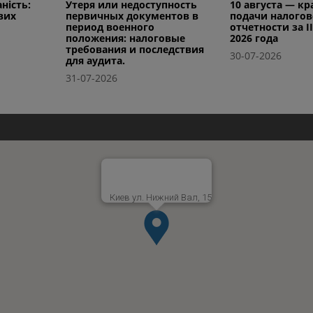
ність:
Утеря или недоступность
10 августа — к
вих
первичных документов в
подачи налого
период военного
отчетности за I
положения: налоговые
2026 года
требования и последствия
30-07-2026
для аудита.
31-07-2026
Киев ул. Нижний Вал, 15