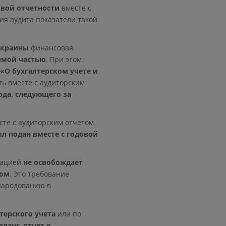
вой отчетности
вместе с
ния аудита показатели такой
 Украины
финансовая
емой частью
. При этом
«О бухгалтерском учете и
ь вместе с аудиторским
ода, следующего за
те с аудиторским отчетом
л подан вместе с годовой
рацией
не освобождает
том
. Это требование
бнародованию в
ерского учета
или по
аланс
,
отчет о