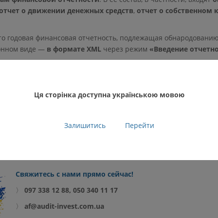
отчет о движении денежных средств
,
отчет о собственном 
то годовая финансовая отчетность, подлежащая обнародованию
ронном виде —
в формате XML
через режим
«Введение отчетн
на прибыль, которые обязаны обнародовать годовую финансову
жны
не позднее 10 июня
подать в контролирующий орган
годов
иторским отчетом
, даже если такая отчетность уже подавалась 
Ця сторінка доступна українською мовою
изменений
.
своевременной подачи
такой финансовой отчетности к плате
Залишитись
Перейти
ть, предусмотренная Налоговым кодексом Украины
.
r.net/news/28084
Свяжитесь с нами прямо сейчас!
〉
097 338 12 88, 050 340 11 17
〉
af@audit-invest.com.ua