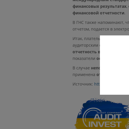
финансовых результатах
,
финансовой отчетности
.
В ГНС также напоминают, ч
отчетом, подается в элект
Итак, плательщики налога 
аудиторским отчетом, дол
отчетность вместе с ауд
показатели
остались без 
В случае
неподачи или не
применена
ответственнос
Источник:
https://ibuhgalte