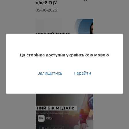
цілей ТЦУ
05-08-2026
Ця сторінка доступна українською мовою
Найдорожчий аудит —
той, який почали шукати
Залишитись
Перейти
надто пізно
30-07-2026