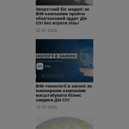
Зворотний бік медалі: як
BIM-компаніям пройти
обов'язковий аудит Дія
Сіті без втрати пільг
22-07-2026
BIM-технології в законі: як
інженерним компаніям
масштабувати бізнес
завдяки Дія Сіті
15-07-2026