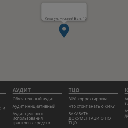
Киев ул. Нижний Вал, 15
АУДИТ
ТЦО
Ю
Обязательный аудит
30% корректировка
А
т
Аудит инициативный
Что стоит знать о КИК?
е и
А
Аудит целевого
ЗАКАЗАТЬ
д
использования
ДОКУМЕНТАЦИЮ ПО
грантовых средств
ТЦО