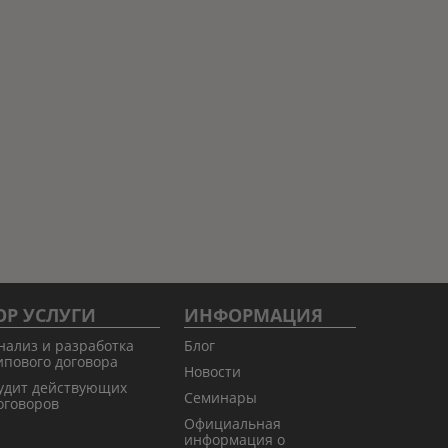
Р УСЛУГИ
ИНФОРМАЦИЯ
нализ и разработка
Блог
ипового договора
Новости
удит действующих
Семинары
оговоров
Официальная
информация о