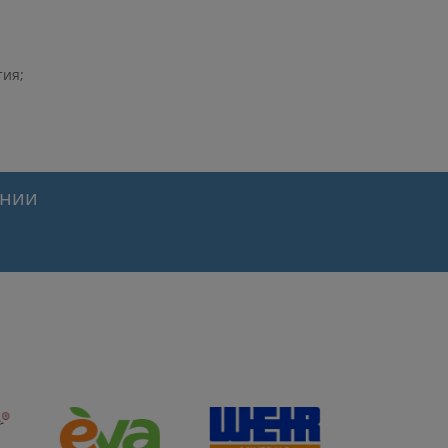
тия;
ании