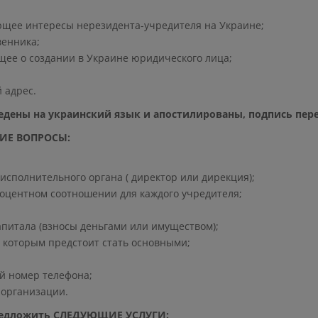
ющее интересы нерезидента-учредителя на Украине;
венника;
щее о создании в Украине юридического лица;
адрес.​
едены на украинский язык и апостилированы, подпись пере
ЩИЕ ВОПРОСЫ:
сполнительного органа ( директор или дирекция);
роцентном соотношении для каждого учредителя;
питала (взносы деньгами или имуществом);
, которым предстоит стать основными;
й номер телефона;
 организации.
предложить СЛЕДУЮЩИЕ УСЛУГИ: