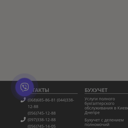
КОНТАКТЫ
БУХУЧЕТ
Услуги полного
(068)685-86-81
(044)338-
бухгалтерского
12-88
обслуживания в Киев
Днепре
(056)745-12-88
(097)338-12-88
Бухучет с делением
полномочий
(056)745-14-05