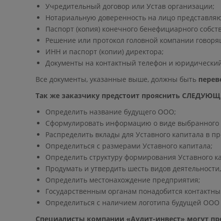
Учредительный договор или Устав организации;
Нотариальную доверенность на лицо представля
Паспорт (копия) конечного бенефициарного собст
Решение или протокол головной компании говоря
ИНН и паспорт (копии) директора;
Документы на контактный телефон и юридический 
Все документы, указанные выше, должны быть
перев
Так же заказчику предстоит прояснить СЛЕДУЮ
Определить название будущего ООО;
Сформулировать информацию о виде выбранного и
Распределить вклады для Уставного капитала в п
Определиться с размерами Уставного капитала;
Определить структуру формирования Уставного ка
Продумать и утвердить шесть видов деятельности
Определить местонахождение предприятия;
Государственным органам понадобится контактны
Определиться с наличием логотипа будущей ООО
Специалисты компании «Аудит-инвест» могут 