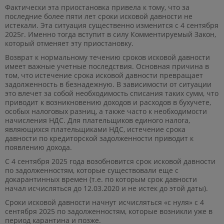
Фактически эта приостановка привела к тому, что за
последние более пяти лет сроки исковой давности не
истекали. Эта ситуация существенно изменится с 4 сентября
2025г. Именно тогда вступит в силу Комментируемый Закон,
который отменяет эту приостановку.
Возврат к нормальному течению сроков исковой давности
имеет важные учетные последствия. Основная причина в
том, что истечение срока исковой давности превращает
задолженность в безнадежную. В зависимости от ситуации
это влечет за собой необходимость списания таких сумм, что
приводит к возникновению доходов и расходов в бухучете,
особых налоговых разниц, а также часто к необходимости
начисления НДС. Для плательщиков единого налога,
являющихся плательщиками НДС, истечение срока
давности по кредиторской задолженности приводит к
появлению дохода.
С 4 сентября 2025 года возобновится срок исковой давности
по задолженностям, которые существовали еще с
докарантинных времен (т.е. по которым срок давности
начал исчисляться до 12.03.2020 и не истек до этой даты).
Сроки исковой давности начнут исчисляться «с нуля» с 4
сентября 2025 по задолженностям, которые возникли уже в
период карантина и позже.