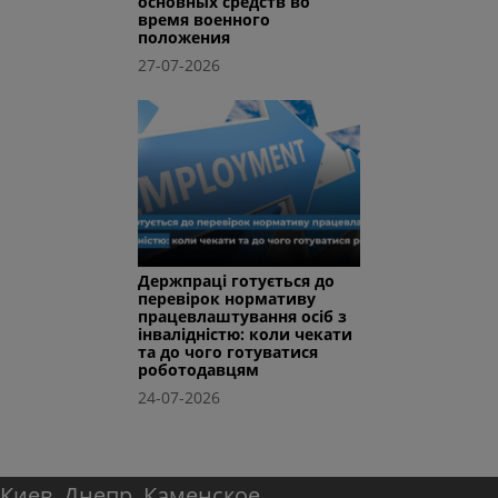
основных средств во
время военного
положения
27-07-2026
Держпраці готується до
перевірок нормативу
працевлаштування осіб з
інвалідністю: коли чекати
та до чого готуватися
роботодавцям
24-07-2026
Киев
Днепр
Каменское