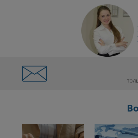
тол
Во