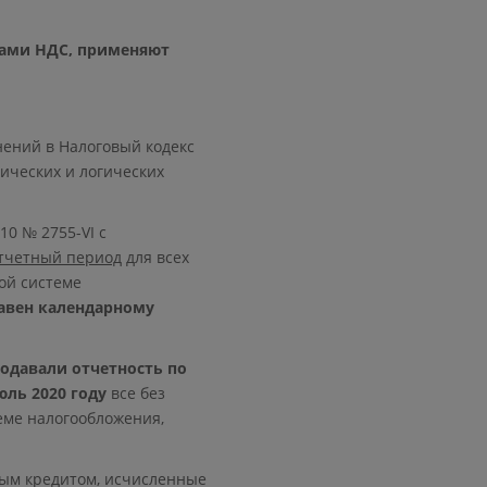
ками НДС, применяют
енений в Налоговый кодекс
ических и логических
10 № 2755-VI с
тчетный период
для всех
ой системе
авен календарному
одавали отчетность по
юль 2020 году
все без
еме налогообложения,
вым кредитом, исчисленные