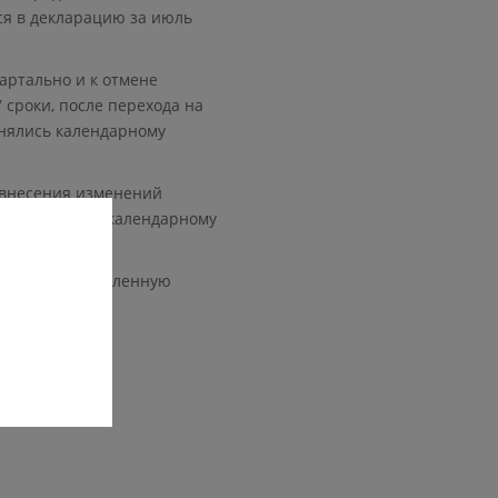
тся в декларацию за июль
артально и к отмене
 сроки, после перехода на
нялись календарному
 внесения изменений
ериод, равный календарному
алогу на добавленную