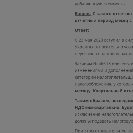
добавленную стоимость.
Вопрос:
С какого отчетно
отчетный период месяц с
О
твет:
С 23 мая 2020 вступил в си
Украины относительно усов
неувязок в налоговом закон
Законом № 466-ІХ внесены и
изменениями и дополнениям
категорий налогоплательщи
налогообложения, у которы
месяцу
.
Квартальный отч
Таким образом, последни
НДС ежеквартально, будет 
исключения налогоплательщ
должны подавать налогову
При этом отрицательное з