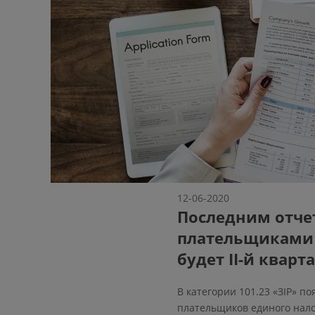
12-06-2020
Последним отче
плательщиками 
будет II-й кварта
В категории 101.23 «ЗІР» п
плательщиков единого нало