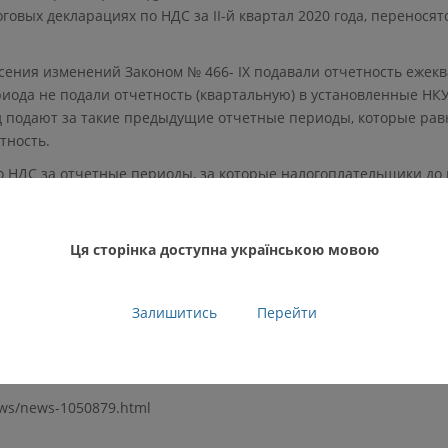
овых декларациях по НДС за II-й квартал 2020 года, перенося
сения изменений Законом № 466- ІХ подавали отчетность ежекв
иода не подали отчетность (квартальную) в установленные НКУ
 подают за такие предыдущие отчетные периоды, которые рав
тность.
 НДС за отчетные периоды, за которые налогоплательщики до
и квартальную отчетность по НДС, также подают за отчетный п
Ця сторінка доступна українською мовою
редельные сроки предоставления
налоговой декларации по н
 —
до 10 августа 2020
Залишитись
Перейти
густа 2020
ews/news-1050879.html