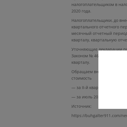
налогоплательщиком в налог
2020 года.
Налогоплательщики, до вне
квартального отчетного пер
месячный отчетный период
кварталу, квартальную отче
Уточняющие декларации по
Законом № 466- ІХ подавал
кварталу.
Обращаем внимание, что
п
стоимость
— за II-й квартал 2020 году
— за июль 2020 —
до 20 ав
Источник:
https://buhgalter911.com/n