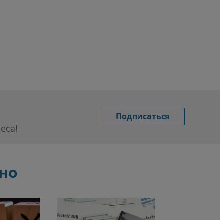
Подписаться
еса!
сно