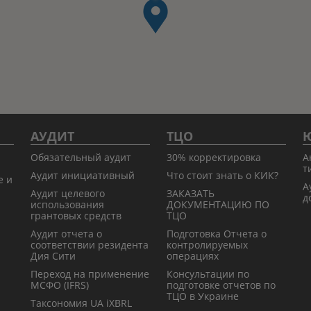
АУДИТ
ТЦО
Ю
Обязательный аудит
30% корректировка
А
т
Аудит инициативный
Что стоит знать о КИК?
е и
А
Аудит целевого
ЗАКАЗАТЬ
д
использования
ДОКУМЕНТАЦИЮ ПО
грантовых средств
ТЦО
Аудит отчета о
Подготовка Отчета о
соответствии резидента
контролируемых
Дия Сити
операциях
Переход на применение
Консультации по
МСФО (IFRS)
подготовке отчетов по
ТЦО в Украине
Таксономия UA iXBRL