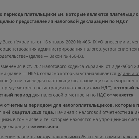
го периода плательщики ЕН, которые являются плательщи
 целью предоставления налоговой декларации по НДС?
лу Закон Украины от 16 января 2020 № 466- ІХ «О внесении изм
ершенствования администрирования налогов, устранение техн
одательстве» (далее — Закон № 466-ІХ).
зменения в ст. 202 Налогового кодекса Украины от 2 декабря 20
и (далее — НКУ), согласно которым устанавливается
единый о
ков (в том числе для плательщиков, находящихся на упрощенн
х предусмотрена регистрация плательщиками НДС),
который р
етный период
для налоговой отчетности по НДС
отменяется.
м отчетным периодом для налогоплательщиков, которые п
II-й квартал 2020 года.
Начиная с налоговой отчетности
за и
ики, в том числе и те, которые находятся на упрощенной сист
ю декларацию
ежемесячно
.
начение разницы между налоговыми обязательствами и налого