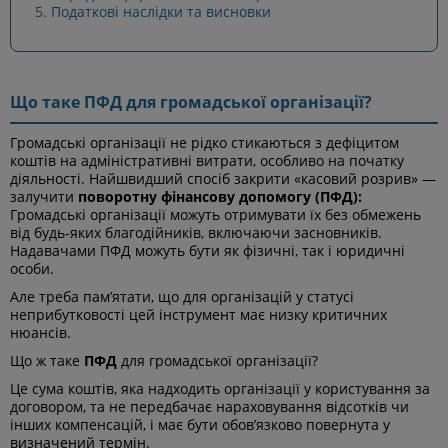
Податкові наслідки та висновки
Що таке ПФД для громадської організації?
Громадські організації не рідко стикаються з дефіцитом
коштів на адміністративні витрати, особливо на початку
діяльності. Найшвидший спосіб закрити «касовий розрив» —
залучити
поворотну фінансову допомогу (ПФД)
:
Громадські організації можуть отримувати їх без обмежень
від будь-яких благодійників, включаючи засновників.
Надавачами ПФД можуть бути як фізичні, так і юридичні
особи.
Але треба пам’ятати, що для організацій у статусі
неприбутковості цей інструмент має низку критичних
нюансів.
Що ж таке
ПФД
для громадської організації?
Це сума коштів, яка надходить організації у користування за
договором, та не передбачає нараховування відсотків чи
інших компенсацій, і має бути обов’язково повернута у
визначений термін.