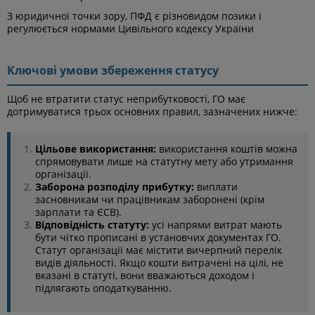
З юридичної точки зору, ПФД є різновидом позики і
регулюється нормами Цивільного кодексу України
Ключові умови збереження статусу
Щоб не втратити статус неприбутковості, ГО має
дотримуватися трьох основних правил, зазначених нижче:
Цільове використання:
використання коштів можна
спрямовувати лише на статутну мету або утримання
організації.
Заборона розподілу прибутку:
виплати
засновникам чи працівникам заборонені (крім
зарплати та ЄСВ).
Відповідність статуту:
усі напрями витрат мають
бути чітко прописані в установчих документах ГО.
Статут організації має містити вичерпний перелік
видів діяльності. Якщо кошти витрачені на цілі, не
вказані в статуті, вони вважаються доходом і
підлягають оподаткуванню.