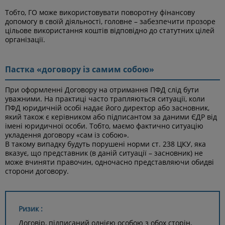
Тобто,
ГО може використовувати поворотну фінансову
допомогу в своїй діяльності, головне – забезпечити прозоре
цільове використання коштів відповідно до статутних цілей
організації.
Пастка «договору із самим собою»
При оформленні Договору на отримання ПФД слід бути
уважними. На практиці часто трапляються ситуації, коли
ПФД юридичній особі надає його директор або засновник,
який також є керівником або підписантом за даними ЄДР від
імені юридичної особи. Тобто, маємо фактично ситуацію
укладення договору «сам із собою».
В такому випадку будуть порушені норми ст. 238 ЦКУ, яка
вказує, що представник (в даній ситуації – засновник) не
може вчиняти правочин, одночасно представляючи обидві
сторони договору.
Ризик :
Договір, підписаний однією особою з обох сторін,