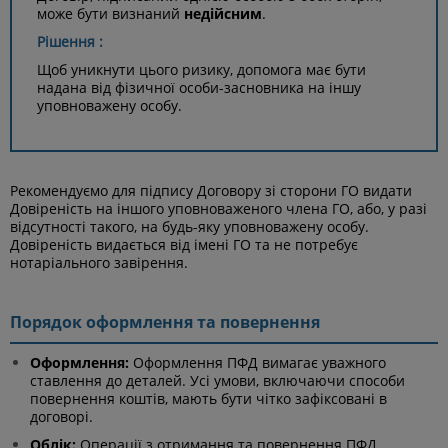
може бути визнаний
недійсним
.
Рішення :
Щоб уникнути цього ризику, допомога має бути
надана від фізичної особи-засновника на іншу
уповноважену особу.
Рекомендуємо для підпису Договору зі сторони ГО видати
Довіреність на іншого уповноваженого члена ГО, або, у разі
відсутності такого, на будь-яку уповноважену особу.
Довіреність видається від імені ГО та не потребує
нотаріального завірення.
Порядок оформлення та повернення
Оформлення:
Оформлення ПФД вимагає уважного
ставлення до деталей. Усі умови, включаючи способи
повернення коштів, мають бути чітко зафіксовані в
договорі.
Облік:
Операції з отримання та повернення ПФД