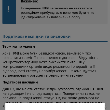
Важливо:
!
Повернення ПФД засновнику не вважається
розподілом прибутку, але воно має бути чітко
ідентифіковане як повернення боргу.
Податкові наслідки та висновки
Терміни та умови
Хоча ПФД може бути безвідсотковою, важливо чітко
визначити термін її повернення в договорі. Відсутність
конкретного терміну може викликати питання у
контролюючих органів щодо реальності операції та її
відповідності статусу неприбутковості. Рекомендується
встановлювати розумні та реалістичні терміни.
Податкові наслідки
Для ГО, що мають статус неприбутковості, отримання ПФД
не є доходом і не оподатковується. Повернення також не
впливає на податковий статус. Однак, якщо допомога не
повертається у встановлений термін і перетворюється на
безповоротну фінансову допомогу (або благодійну пожертву),