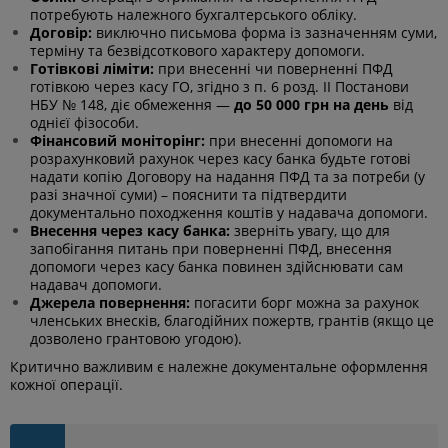
потребують належного бухгалтерського обліку.
Договір:
виключно письмова форма із зазначенням суми,
терміну та безвідсоткового характеру допомоги.
Готівкові ліміти:
при внесенні чи поверненні ПФД
готівкою через касу ГО, згідно з п. 6 розд. II Постанови
НБУ № 148, діє обмеження —
до 50 000 грн на день
від
однієї фізособи.
Фінансовий моніторінг:
при внесенні допомоги на
розрахунковий рахунок через касу банка будьте готові
надати копію Договору на надання ПФД та за потреби (у
разі значної суми) – пояснити та підтвердити
документально походження коштів у надавача допомоги.
Внесення через касу банка:
зверніть увагу, що для
запобігання питань при поверненні ПФД, внесення
допомоги через касу банка повинен здійснювати сам
надавач допомоги.
Джерела повернення:
погасити борг можна за рахунок
членських внесків, благодійних пожертв, грантів (якщо це
дозволено грантовою угодою).
Критично важливим є належне документальне оформлення
кожної операції.