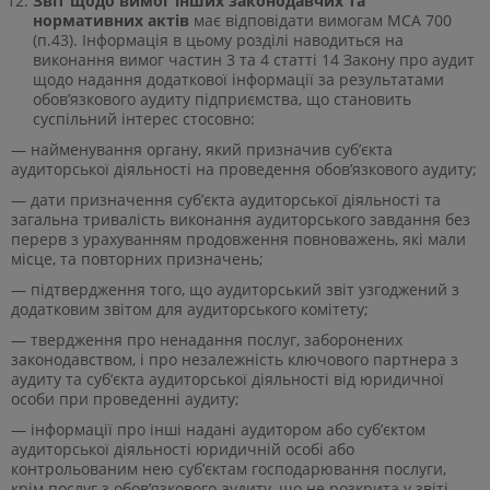
Звіт щодо вимог інших законодавчих та
нормативних актів
має відповідати вимогам МСА 700
(п.43). Інформація в цьому розділі наводиться на
виконання вимог частин 3 та 4 статті 14 Закону про аудит
щодо надання додаткової інформації за результатами
обов’язкового аудиту підприємства, що становить
суспільний інтерес стосовно:
— найменування органу, який призначив суб’єкта
аудиторської діяльності на проведення обов’язкового аудиту;
— дати призначення суб’єкта аудиторської діяльності та
загальна тривалість виконання аудиторського завдання без
перерв з урахуванням продовження повноважень, які мали
місце, та повторних призначень;
— підтвердження того, що аудиторський звіт узгоджений з
додатковим звітом для аудиторського комітету;
— твердження про ненадання послуг, заборонених
законодавством, і про незалежність ключового партнера з
аудиту та суб’єкта аудиторської діяльності від юридичної
особи при проведенні аудиту;
— інформації про інші надані аудитором або суб’єктом
аудиторської діяльності юридичній особі або
контрольованим нею суб’єктам господарювання послуги,
крім послуг з обов’язкового аудиту, що не розкрита у звіті