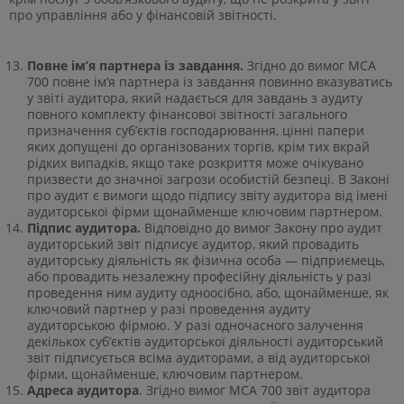
про управління або у фінансовій звітності.
Повне ім’я партнера із завдання.
Згідно до вимог МСА
700 повне ім’я партнера із завдання повинно вказуватись
у звіті аудитора, який надається для завдань з аудиту
повного комплекту фінансової звітності загального
призначення суб’єктів господарювання, цінні папери
яких допущені до організованих торгів, крім тих вкрай
рідких випадків, якщо таке розкриття може очікувано
призвести до значної загрози особистій безпеці. В Законі
про аудит є вимоги щодо підпису звіту аудитора від імені
аудиторської фірми щонайменше ключовим партнером.
Підпис аудитора.
Відповідно до вимог Закону про аудит
аудиторський звіт підписує аудитор, який провадить
аудиторську діяльність як фізична особа — підприємець,
або провадить незалежну професійну діяльність у разі
проведення ним аудиту одноосібно, або, щонайменше, як
ключовий партнер у разі проведення аудиту
аудиторською фірмою. У разі одночасного залучення
декількох суб’єктів аудиторської діяльності аудиторський
звіт підписується всіма аудиторами, а від аудиторської
фірми, щонайменше, ключовим партнером.
Адреса аудитора
. Згідно вимог МСА 700 звіт аудитора