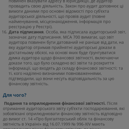
повинен вказувати адресу в юрисдикції, де аудитор
провадить свою діяльність. Закон про аудит доповнює ці
вимоги даними про основні відомості про суб’єкта
аудиторської діяльності, що провів аудит (повне
найменування, місцезнаходження, інформація про
реєстрацію у Реєстрі).
Дата підписання
. Особа, яка підписала аудиторський звіт,
зазначає дату підписання. МСА 700 вимагає, що звіт
аудитора повинен бути датований не раніше від дати, на
яку аудитор отримав прийнятні аудиторські докази в
достатньому обсязі, на основі яких буде ґрунтуватися
думка аудитора щодо фінансової звітності, включаючи
докази того, що було складено всі звіти та розкриття
інформації, що входять до складу фінансової звітності; та
ті, кого наділено визнаними повноваженнями,
підтвердили, що вони несуть відповідальність за цю
фінансову звітність.
Для чого?
Подання та оприлюднення фінансової звітності.
Після
отримання аудиторського звіту суб’єкти господарювання, які
зобов’язані оприлюднювати фінансову звітність відповідно
до вимог ст. 14 «Про бухгалтерський облік та фінансову
звітність в Україні» від 16.07.1999 № 996-XIV мають