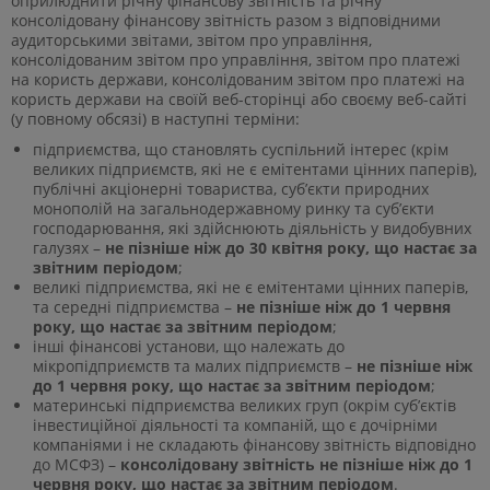
оприлюднити річну фінансову звітність та річну
консолідовану фінансову звітність разом з відповідними
аудиторськими звітами, звітом про управління,
консолідованим звітом про управління, звітом про платежі
на користь держави, консолідованим звітом про платежі на
користь держави на своїй веб-сторінці або своєму веб-сайті
(у повному обсязі) в наступні терміни:
підприємства, що становлять суспільний інтерес (крім
великих підприємств, які не є емітентами цінних паперів),
публічні акціонерні товариства, суб’єкти природних
монополій на загальнодержавному ринку та суб’єкти
господарювання, які здійснюють діяльність у видобувних
галузях –
не пізніше ніж до 30 квітня року, що настає за
звітним періодом
;
великі підприємства, які не є емітентами цінних паперів,
та середні підприємства –
не пізніше ніж до 1 червня
року, що настає за звітним періодом
;
інші фінансові установи, що належать до
мікропідприємств та малих підприємств –
не пізніше ніж
до 1 червня року, що настає за звітним періодом
;
материнські підприємства великих груп (окрім суб’єктів
інвестиційної діяльності та компаній, що є дочірніми
компаніями і не складають фінансову звітність відповідно
до МСФЗ) –
консолідовану звітність не пізніше ніж до 1
червня року, що настає за звітним періодом
.