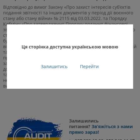
Відповідно до вимог Закону «Про захист інтересів суб’єктів
подання звітності та інших документів у період дії воєнного
стану або стану війни» № 2115 від 03.03.2022. та Порядку
Кабміну «Про затвердження Порядку подання фінансової
звітності» № 419 від 28.02.2000 зв’язку з введенням воєнного
стану в Україні юридичні особи подають фінансові звіти та
будь-які інші документи, подання яких вимагається
відповідно до норм чинного законодавства в документальній
Ця сторінка доступна українською мовою
та/або в електронній формі, протягом трьох місяців після
припинення чи скасування воєнного стану або стану війни
за весь період неподання звітності чи обов’язку подати
Залишитись
Перейти
документи. Одночасно не застосовується адміністративна
та/або кримінальна відповідальність за неподання чи
несвоєчасне подання звітності та/або документів,
визначених цим Законом.
Залишились
питання?
Зв’яжіться з нами
прямо зараз!