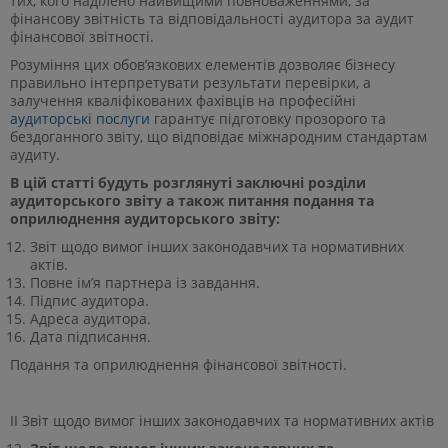
тих, кого наділено найвищими повноваженнями, за
фінансову звітність та відповідальності аудитора за аудит
фінансової звітності.
Розуміння цих обов’язкових елементів дозволяє бізнесу
правильно інтерпретувати результати перевірки, а
залучення кваліфікованих фахівців на професійні
аудиторські послуги
гарантує підготовку прозорого та
бездоганного звіту, що відповідає міжнародним стандартам
аудиту.
В цій статті будуть розглянуті заключні розділи
аудиторського звіту а також питання подання та
оприлюднення аудиторського звіту:
Звіт щодо вимог інших законодавчих та нормативних
актів.
Повне ім’я партнера із завдання.
Підпис аудитора.
Адреса аудитора.
Дата підписання.
Подання та оприлюднення фінансової звітності.
ІІ Звіт щодо вимог інших законодавчих та нормативних актів