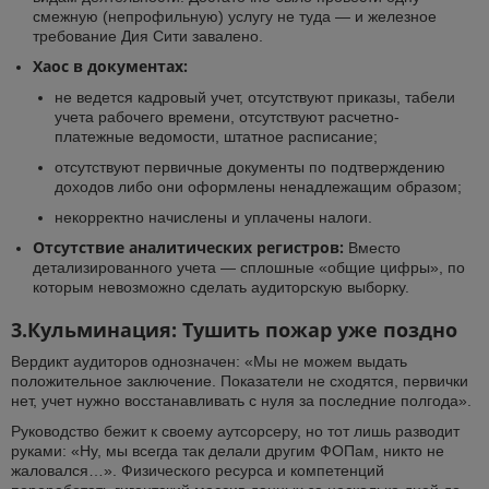
смежную (непрофильную) услугу не туда — и железное
требование Дия Сити завалено.
Хаос в документах:
не ведется кадровый учет, отсутствуют приказы, табели
учета рабочего времени, отсутствуют расчетно-
платежные ведомости, штатное расписание;
отсутствуют первичные документы по подтверждению
доходов либо они оформлены ненадлежащим образом;
некорректно начислены и уплачены налоги.
Отсутствие аналитических регистров:
Вместо
детализированного учета — сплошные «общие цифры», по
которым невозможно сделать аудиторскую выборку.
3.Кульминация: Тушить пожар уже поздно
Вердикт аудиторов однозначен: «Мы не можем выдать
положительное заключение. Показатели не сходятся, первички
нет, учет нужно восстанавливать с нуля за последние полгода».
Руководство бежит к своему аутсорсеру, но тот лишь разводит
руками: «Ну, мы всегда так делали другим ФОПам, никто не
жаловался…». Физического ресурса и компетенций