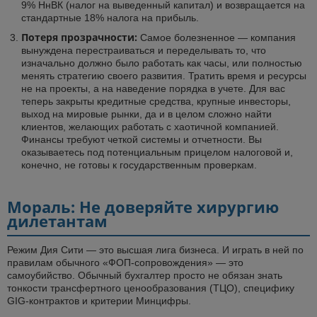
9% НнВК (налог на выведенный капитал) и возвращается на
стандартные 18% налога на прибыль.
Потеря прозрачности:
Самое болезненное — компания
вынуждена перестраиваться и переделывать то, что
изначально должно было работать как часы, или полностью
менять стратегию своего развития. Тратить время и ресурсы
не на проекты, а на наведение порядка в учете. Для вас
теперь закрыты кредитные средства, крупные инвесторы,
выход на мировые рынки, да и в целом сложно найти
клиентов, желающих работать с хаотичной компанией.
Финансы требуют четкой системы и отчетности. Вы
оказываетесь под потенциальным прицелом налоговой и,
конечно, не готовы к государственным проверкам.
Мораль: Не доверяйте хирургию
дилетантам
Режим Дия Сити — это высшая лига бизнеса. И играть в ней по
правилам обычного «ФОП-сопровождения» — это
самоубийство. Обычный бухгалтер просто не обязан знать
тонкости трансфертного ценообразования (ТЦО), специфику
GIG-контрактов и критерии Минцифры.