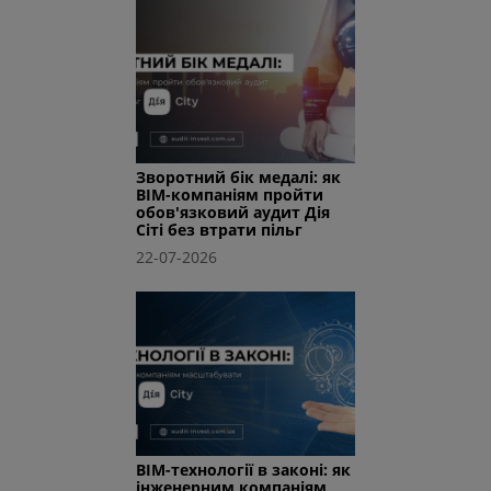
Зворотний бік медалі: як
BIM-компаніям пройти
обов'язковий аудит Дія
Сіті без втрати пільг
22-07-2026
BIM-технології в законі: як
інженерним компаніям