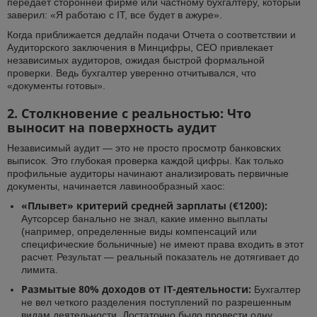
передает сторонней фирме или частному бухгалтеру, который
заверил: «Я работаю с IT, все будет в ажуре».
Когда приближается дедлайн подачи Отчета о соответствии и
Аудиторского заключения в Минцифры, СЕО привлекает
независимых аудиторов, ожидая быстрой формальной
проверки. Ведь бухгалтер уверенно отчитывался, что
«документы готовы».
2. Столкновение с реальностью: Что
выносит на поверхность аудит
Независимый аудит — это не просто просмотр банковских
выписок. Это глубокая проверка каждой цифры. Как только
профильные аудиторы начинают анализировать первичные
документы, начинается лавинообразный хаос:
«Плывет» критерий средней зарплаты (€1200):
Аутсорсер банально не знал, какие именно выплаты
(например, определенные виды компенсаций или
специфические больничные) не имеют права входить в этот
расчет. Результат — реальный показатель не дотягивает до
лимита.
Размытые 80% доходов от IT-деятельности:
Бухгалтер
не вел четкого разделения поступлений по разрешенным
видам деятельности. Достаточно было провести одну