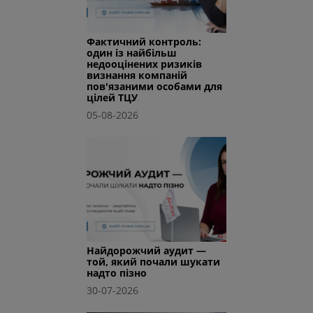
Фактичний контроль:
один із найбільш
недооцінених ризиків
визнання компаній
пов'язаними особами для
цілей ТЦУ
05-08-2026
Найдорожчий аудит —
той, який почали шукати
надто пізно
30-07-2026