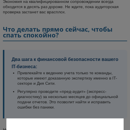
Экономия на квалифицированном сопровождении всегда
обходится в десять раз дороже. Не ждите, пока аудиторская
проверка застанет вас врасплох.
Что делать прямо сейчас, чтобы
спать спокойно?
Два шага к финансовой безопасности вашего
IT-бизнеса:
Привлекайте к ведению учета только те команды,
которые имеют доказанную экспертизу именно в IT-
секторе и Дия Сити.
Регулярно проводите «пред-аудит» (экспресс-
диагностику) за несколько месяцев до официальной
подачи отчетов. Это позволит найти и исправить
ошибки без паники.
Нужна уверенность в том, что ваш учет выдержит любую