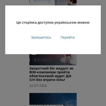
Найдорожчий аудит —
той, який почали шукати
надто пізно
30-07-2026
Ця сторінка доступна українською мовою
Залишитись
Перейти
Зворотний бік медалі: як
BIM-компаніям пройти
обов'язковий аудит Дія
Сіті без втрати пільг
22-07-2026