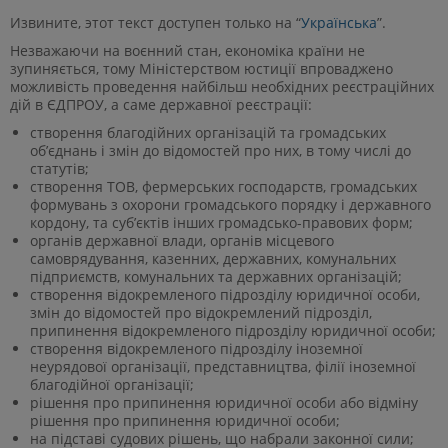
Извините, этот текст доступен только на “
Українська
”.
Незважаючи на воєнний стан, економіка країни не
зупиняється, тому Міністерством юстиції впроваджено
можливість проведення найбільш необхідних реєстраційних
дій в ЄДПРОУ, а саме державної реєстрації:
створення благодійних організацій та громадських
об’єднань і змін до відомостей про них, в тому числі до
статутів;
створення ТОВ, фермерських господарств, громадських
формувань з охорони громадського порядку і державного
кордону, та суб’єктів інших громадсько-правових форм;
органів державної влади, органів місцевого
самоврядування, казенних, державних, комунальних
підприємств, комунальних та державних організацій;
створення відокремленого підрозділу юридичної особи,
змін до відомостей про відокремлений підрозділ,
припинення відокремленого підрозділу юридичної особи;
створення відокремленого підрозділу іноземної
неурядової організації, представництва, філії іноземної
благодійної організації;
рішення про припинення юридичної особи або відміну
рішення про припинення юридичної особи;
на підставі судових рішень, що набрали законної сили;