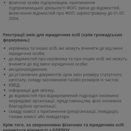
фізичної особи підприємцем, припинення
підприємницької діяльності ФОП, зміни до відомостей,
включення відомостей про ФОП, зареєстровану до 01.07.
2004.
Реєстрації змін для юридичних осіб (крім громадських
формувань):
керівника та інших осіб, які можуть вчиняти дії від імені
юридичної особи;
до відомостей про керівника та про інших осіб, які можуть
вчиняти дії від імені юридичної особи;
місцезнаходження;
до установчих документів, крім змін розміру статутного
капіталу, складу засновників та/або розмірів їх часток;
КВЕД;
інформації для зв’язку;
до відомостей про відокремлений підрозділ іноземної
неурядової організації, представництва, філії іноземної
благодійної організації;
складу комісії з припинення (реорганізації, ліквідації),
голови комісії або ліквідатора.
Крім того, за зверненнями фізичних та юридичних осіб
надаються відомості з ЄДРПОУ.