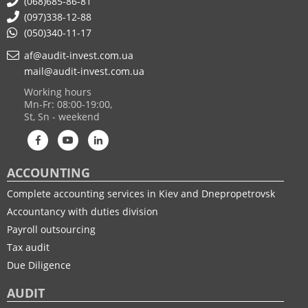
(068)685-86-81
(097)338-12-88
(050)340-11-17
af@audit-invest.com.ua
mail@audit-invest.com.ua
Working hours
Mn-Fr: 08:00-19:00,
St, Sn - weekend
ACCOUNTING
Complete accounting services in Kiev and Dnepropetrovsk
Accountancy with duties division
Payroll outsourcing
Tax audit
Due Diligence
AUDIT