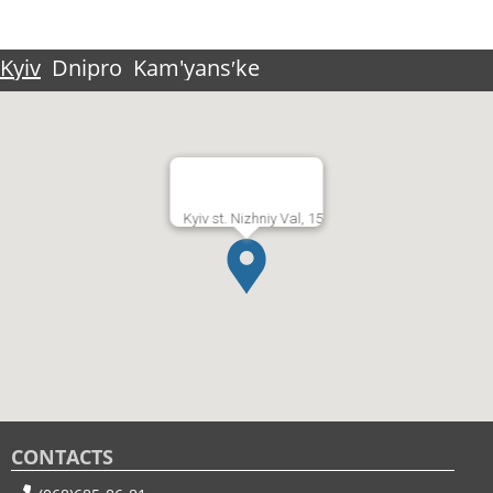
Kyiv
Dnipro
Kam'yansʹke
Kyiv st. Nizhniy Val, 15
CONTACTS